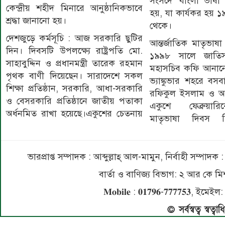
সংসদে ‘বাংলা ভাষা 
কেন্দ্রীয় শহীদ মিনারে আনুষ্ঠানিকভাবে
হয়, যা কার্যকর হয় ১
শ্রদ্ধা জানানো হয়।
থেকে।
দেশজুড়ে কর্মসূচি : আজ সরকারি ছুটির
আন্তর্জাতিক মাতৃভাষা
দিন। দিবসটি উপলক্ষ্যে রাষ্ট্রপতি মো.
১৯৯৮ সালে জাতি
সাহাবুদ্দিন ও প্রধানমন্ত্রী তারেক রহমান
মহাসচিব কফি আনানে
পৃথক বাণী দিয়েছেন। সারাদেশে সকল
ভ্যাঙ্কুভার শহরে বস
শিক্ষা প্রতিষ্ঠান, সরকারি, আধা-সরকারি
রফিকুল ইসলাম ও আব্
ও বেসরকারি প্রতিষ্ঠানে জাতীয় পতাকা
একুশে ফেব্রুয়ারি
অর্ধনমিত রাখা হয়েছে।একুশের চেতনায়
মাতৃভাষা দিবস 
ভারপ্রাপ্ত সম্পাদক : আব্দুল্লাহ্ আল-মামুন, নির্বাহী সম্প
বার্তা ও বাণিজ্য বিভাগ: ২ আর কে
𝐌𝐨𝐛𝐢𝐥𝐞 : 𝟎𝟏𝟕𝟗𝟔-𝟕𝟕𝟕𝟕𝟓
© সর্বস্বত্ব স্বত্ব