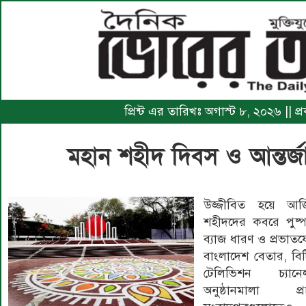
প্রিন্ট এর তারিখঃ অগাস্ট ৮, ২০২৬ || প
মহান শহীদ দিবস ও আন্তর্
উজ্জীবিত হয়ে আজি
শহীদদের কবরে পুষ্পা
ব্যাজ ধারণ ও প্রভাতফে
বাংলাদেশ বেতার, বি
টেলিভিশন চ্যান
অনুষ্ঠানমালা 