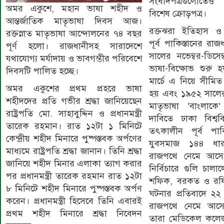
সংবাদপত্রগুলোতেও 
অমর একুশে, মহান ভাষা শহীদ ও
বিশেষ ক্রোড়পত্র।
আন্তর্জাতিক মাতৃভাষা দিবস আজ।
রক্তঝরা ইতিহাস ও 
রক্তস্নাত মাতৃভাষা আন্দোলনের ৭৪ বছর
পূর্ব পাকিস্তানের র
পূর্ণ হলো। রাজধানীসহ সারাদেশে
সালের নভেম্বর-ডিসেম
যথাযোগ্য মর্যাদায় ও ভাবগম্ভীর পরিবেশে
ভাষা-বিক্ষোভ শুরু
দিবসটি পালিত হচ্ছে।
মার্চে এ নিয়ে সীমিত
অমর একুশের প্রথম প্রহরে ভাষা
হয় এবং ১৯৫২ সালের 
শহীদদের প্রতি গভীর শ্রদ্ধা জানিয়েছেন
মাতৃভাষা ‘বাংলাকে’ 
রাষ্ট্রপতি মো. সাহাবুদ্দিন ও প্রধানমন্ত্রী
দাবিতে ঢাকা বিশ্ববি
তারেক রহমান। রাত ১২টা ১ মিনিটে
তৎকালীন পূর্ব পাকি
কেন্দ্রীয় শহীদ মিনারে পুষ্পস্তবক অর্পণের
যুবসমাজ ১৪৪ ধার
মাধ্যমে রাষ্ট্রপতি শ্রদ্ধা জানান। তিনি শ্রদ্ধা
রাজপথে নেমে আসে
জানিয়ে শহীদ মিনার এলাকা ত্যাগ করার
নির্বিচারে গুলি চালা
পর প্রধানমন্ত্রী তারেক রহমান রাত ১২টা
শফিক, বরকত ও রফ
৮ মিনিটে শহীদ মিনারে পুষ্পস্তবক অর্পণ
ঘটনার প্রতিবাদে ২২ 
করেন। প্রধানমন্ত্রী হিসেবে তিনি এবারই
রাজপথে নেমে আসে
প্রথম শহীদ মিনারে শ্রদ্ধা নিবেদন
তারা মেডিকেল কলেজ হ