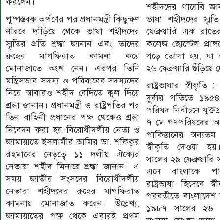
করলেন।
শহীদদের গায়েবি জা
পুষ্পস্তবক অর্পণের পর প্রধানমন্ত্রী কিছুক্ষণ
ভাষা শহীদদের স্মৃ
নীরবে দাঁড়িয়ে থেকে ভাষা শহীদদের
ফেব্রুয়ারি এক রাতে
স্মৃতির প্রতি শ্রদ্ধা জানান এবং তাঁদের
কলেজ হোস্টেল প্রাঙ্গণ
রুহের মাগফিরাত কামনা করে
গড়ে তোলা হয়, যা
মোনাজাতে অংশ নেন। এরপর তিনি
২৬ ফেব্রুয়ারি গুঁড়িয়ে 
মন্ত্রিসভার সদস্য ও পরিবারের সদস্যদের
রাষ্ট্রভাষার স্বীকৃত
নিয়ে আবারও শহীদ বেদিতে ফুল দিয়ে
দুর্বার গতিতে ১৯৫৪
শ্রদ্ধা জানান। প্রধানমন্ত্রী ও রাষ্ট্রপতির পর
পরিষদ নির্বাচনে যুক্
তিন বাহিনী প্রধানের পক্ষ থেকেও শ্রদ্ধা
৭ মে গণপরিষদের অধ
নিবেদন করা হয়।বিরোধীদলীয় নেতা ও
পাকিস্তানের অন্যতম র
জামায়াতে ইসলামীর আমির ডা. শফিকুর
স্বীকৃতি দেওয়া 
রহমানের নেতৃত্বে ১১ দলীয় ঐক্যের
সালের ২৯ ফেব্রুয়ারি 
নেতারা শহীদ মিনারে শ্রদ্ধা জানান। এ
এনে বাংলাকে পাকিস
সময় জাতীয় সংসদের বিরোধীদলীয়
রাষ্ট্রভাষা হিসেবে স
নেতারা শহীদদের রুহের মাগফিরাত
পরবর্তীতে বাংলাদেশ 
কামনায় মোনাজাত করেন। উল্লেখ্য,
১৯৮৭ সালের ২৬ ফে
জামায়াতের পক্ষ থেকে এবারই প্রথম