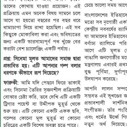
চেয়ে ভালো সময় আগ
তাদের কোথায় যাওয়া প্রয়োজন। এই
প্রক্রিয়ায় এমন অনেক বিষয় সামনে চলে
বাংলাদেশের ইতিহাস
আসে যা হয়তো বছরের পর বছর ধরে
মতো সব নৃগোষ্ঠী একত
ধামাচাপা দিয়ে রাখা হয়েছিল। এই সব
কেন্দ্রীয় নববর্ষের র‌
কিছুকে মোকাবিলা করা এবং ভবিষ্যতের
যা আমাদের ইতিহাসে
জন্য একটি ভারসাম্যপূর্ণ পথ খুঁজে বের
বর্ণাঢ্য র‌্যালিতে
করাটা বেশ চ্যালেঞ্জিং একটি পর্যায়।
আগে এটি মূলত কেব
বাঙালি জনগোষ্ঠীর মধ্
প্রশ্ন: সিনেমা মূলত আমাদের সমাজ দ্বারা
মন্ত্রণালয় এবারই প্
প্রভাবিত হয়। এটি আপনার গল্প বলার
বুদ্ধ পূর্ণিমা, দুর
ধরণকে কীভাবে রূপ দিয়েছে?
উদযাপন করেছে।
ফারুকী:
আমি যদি পেছনে ফিরে তাকাই
আপনি লালন সম্পর
এবং সিনেমা তৈরির সৃজনশীল প্রক্রিয়াটি
সম্ভবত এই ভূখণ্ডের 
বোঝার চেষ্টা করি, তবে দেখি এটি একটি
প্রভাবশালী দার্
ট্রিগার পয়েন্ট বা উদ্দীপক মুহূর্ত থেকে
সংগীতজ্ঞ। তাঁর পংক্
শুরু হয়। এটি কোনো একটি একক ছবি,
এবং ধর্মের ঊর্ধ্বে
গল্পের কোনো মূল মুহূর্ত বা কোনো
নতুন অর্থ দিয়েছে। 
চরিত্রের একটি বিশেষ অবস্থা হতে পারে।