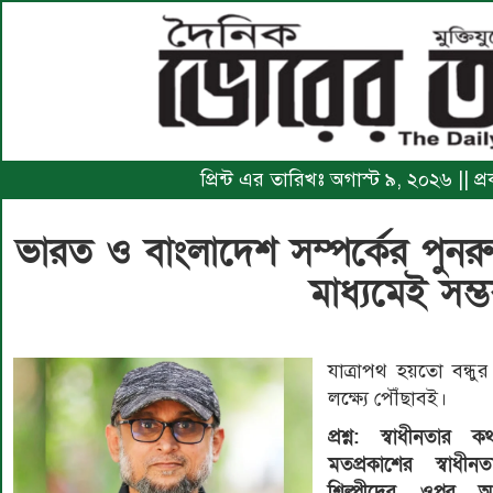
প্রিন্ট এর তারিখঃ অগাস্ট ৯, ২০২৬ || প
ভারত ও বাংলাদেশ সম্পর্কের পুন
মাধ্যমেই সম্
যাত্রাপথ হয়তো বন্ধুর
লক্ষ্যে পৌঁছাবই।
প্রশ্ন: স্বাধীনতার
মতপ্রকাশের স্বাধী
শিল্পীদের ওপর 