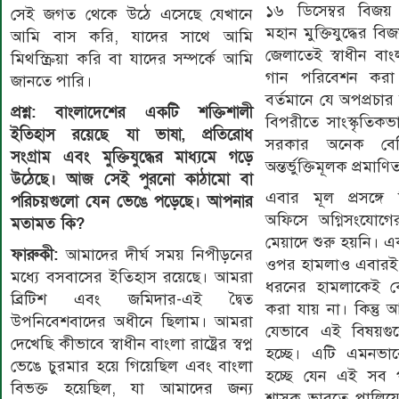
১৬ ডিসেম্বর বিজ
সেই জগত থেকে উঠে এসেছে যেখানে
মহান মুক্তিযুদ্ধের 
আমি বাস করি, যাদের সাথে আমি
জেলাতেই স্বাধীন বাংল
মিথস্ক্রিয়া করি বা যাদের সম্পর্কে আমি
গান পরিবেশন করা 
জানতে পারি।
বর্তমানে যে অপপ্রচার
প্রশ্ন: বাংলাদেশের একটি শক্তিশালী
বিপরীতে সাংস্কৃতিকভাব
ইতিহাস রয়েছে যা ভাষা, প্রতিরোধ
সরকার অনেক বেশ
সংগ্রাম এবং মুক্তিযুদ্ধের মাধ্যমে গড়ে
অন্তর্ভুক্তিমূলক প্রমাণ
উঠেছে। আজ সেই পুরনো কাঠামো বা
এবার মূল প্রসঙ্গে 
পরিচয়গুলো যেন ভেঙে পড়েছে। আপনার
অফিসে অগ্নিসংযোগ
মতামত কি?
মেয়াদে শুরু হয়নি। 
ফারুকী:
আমাদের দীর্ঘ সময় নিপীড়নের
ওপর হামলাও এবারই 
মধ্যে বসবাসের ইতিহাস রয়েছে। আমরা
ধরনের হামলাকেই ক
ব্রিটিশ এবং জমিদার-এই দ্বৈত
করা যায় না। কিন্তু
উপনিবেশবাদের অধীনে ছিলাম। আমরা
যেভাবে এই বিষয়গুল
দেখেছি কীভাবে স্বাধীন বাংলা রাষ্ট্রের স্বপ্ন
হচ্ছে। এটি এমনভাব
ভেঙে চুরমার হয়ে গিয়েছিল এবং বাংলা
হচ্ছে যেন এই সব পর
বিভক্ত হয়েছিল, যা আমাদের জন্য
শাসক ভারতে পালিয়ে