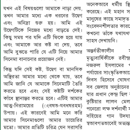
অনেকভাবে ধর্মীয় স্থিত
যখন এই বিষয়গুলো আমাকে নাড়া দেয়,
করেছে। এই মহান সা
তখন আমার মধ্যে এক ধরনের উদ্বেগ
মানুষের কাছে সমাদৃ
এবং অনিদ্রা শুরু হয়। আমি এই
সংবেদনশীলতার কারণে রা
উদ্বেগটিকে নিজের মধ্যে বাড়তে দেই।
কখনো তাঁকে যথাযথ
কিছু সময় পর যদি এটি ফিকে হয়ে যায়
সাহস দেখায়নি।
এবং আমাকে আর কষ্ট না দেয়, তবে
অন্তর্বতীকালী
আমি বুঝতে পারি যে এটি নিয়ে আমার
মৃত্যুবার্ষিকীকে রবী
সিনেমা বানানোর প্রয়োজন নেই।
নজরুল ইসলামের পাশ
কিন্তু যদি সেই কষ্ট, উদ্বেগ বা মানসিক
পর্যায়ের সাংস্কৃতিকভাবে
অস্থিরতা আমার মধ্যে থেকে যায়, তবে
দিবস হিসেবে ঘোষ
আমি জানি যে আমাকে সিনেমাটি তৈরি
সব জেলায় অনুষ্ঠান
করতে হবে এবং সেই কষ্টটি দর্শকের
যার প্রধান কেন্দ্র ছিল
কাঁধে স্থানান্তর করতে হবে। এটিই আমার
কুষ্টিয়ার লালন মেল
আত্ম-নিরাময়ের (ংবষভ-যবধষরহম)
পনেরো লক্ষ দর্শনার্
উপায়। এই কারণেই আমি মনে করি
সাঁইয়ের গান উদয
আমার সিনেমাগুলো আমার ডায়েরির
স্বভাবগতভাবেই অত্যন্ত
মতো। আমার প্রতিটি চরিত্র যেন সরাসরি