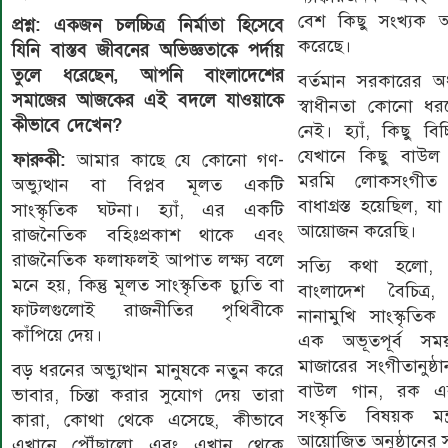
বেশ কিছু সংখ্যক অভি
প্রশ্ন: একজন চলচ্চিত্র নির্মাতা হিসেবে
করেছে।
যিনি বাস্তব জীবনের অভিজ্ঞতাকে পর্দায়
তুলে ধরেছেন, আপনি বাংলাদেশের
বর্তমান সরকারের অধ
সমাজের আজকের এই বদলে যাওয়াকে
স্বাধীনতা কোনো ধর
কীভাবে দেখেন?
নেই। হ্যাঁ, কিছু বিচ
যেখানে কিছু বাউল অ
ফারুকী:
আমার কাছে যে কোনো গণ-
মরমি লোকসংগীত ঐ
অভ্যুত্থান বা বিপ্লব মূলত একটি
বাধাগ্রস্ত হয়েছিল, 
সাংস্কৃতিক ঘটনা। হ্যাঁ, এর একটি
আয়োজন করেছি।
রাজনৈতিক বহিঃপ্রকাশ থাকে এবং
রাজনৈতিক ফলাফলই আপাত লক্ষ্য বলে
সত্যি কথা হলো
মনে হয়, কিন্তু মূলত সাংস্কৃতিক চ্যুতি বা
বাংলাদেশ বৈচিত্র, 
ফাটলগুলোই রাজনীতির পৃথিবীকে
নানামুখি সাংস্কৃতিক ক
কাঁপিয়ে দেয়।
এক অভূতপূর্ব স
মাজারের সংগীতানুষ্ঠ
বড় ধরনের অভ্যুত্থান মানুষকে নতুন করে
বাউল গান, রক এব
ভাবার, চিন্তা করার সুযোগ দেয় তারা
সংস্কৃতি বিষয়ক মন্
কারা, কোথা থেকে এসেছে, কীভাবে
আয়োজিত অনুষ্ঠানের স
এখানে পৌঁছালো এবং এখান থেকে