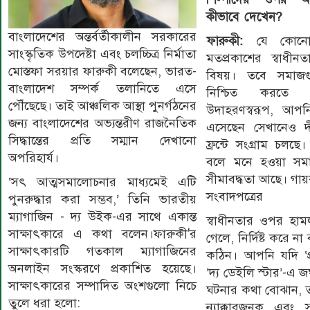
কীভাবে দেখেন?
বাংলাদেশের অন্তর্বর্তীকালীন সরকারের
ফারুকী:
যে কোনো
সাংস্কৃতিক উপদেষ্টা এবং চলচ্চিত্র নির্মাতা
মতপ্রকাশের স্বাধী
মোস্তফা সরয়ার ফারুকী বলেছেন, ভারত-
বিষয়। তবে সমাজগ
বাংলাদেশ সম্পর্ক তলানিতে এসে
নিশ্চিত করতে 
পৌঁছেছে। তাই আঞ্চলিক আস্থা পুনর্গঠনের
উদাহরণস্বরূপ, আপ
জন্য বাংলাদেশের অভ্যন্তরীণ রাজনৈতিক
এসেছেন সেখানেও দ
সিদ্ধান্তের প্রতি সম্মান দেখানো
ফ্রন্টে সংগ্রাম চল
অপরিহার্য।
বলে মনে হওয়া সমা
সীমাবদ্ধতা আছে। গা
‘সৎ আত্মসমালোচনার মাধ্যমেই এটি
সংবাদপত্রের
পুনরুদ্ধার করা সম্ভব,’ তিনি ভারতীয়
ম্যাগাজিন - দ্য উইক-এর সাথে একান্ত
স্বাধীনতার ওপর হা
সাক্ষাৎকারে এ কথা বলেন।ফারুকী'র
গেলে, নির্দিষ্ট করে ন
সাক্ষাৎকারটি গতকাল ম্যাগাজিনের
কঠিন। আপনি যদি ‘
অনলাইন সংস্করণে প্রকাশিত হয়েছে।
‘দ্য ডেইলি স্টার’-এ 
সাক্ষাৎকারের সম্পাদিত অংশগুলো নিচে
ঘটনার কথা বোঝান, তব
তুলে ধরা হলো:
ন্যাক্কারজনক এবং 