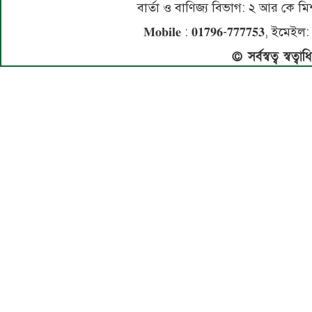
বার্তা ও বাণিজ্য বিভাগ: ২ আর কে
𝐌𝐨𝐛𝐢𝐥𝐞 : 𝟎𝟏𝟕𝟗𝟔-𝟕𝟕𝟕𝟕𝟓
© সর্বস্বত্ব স্বত্ব