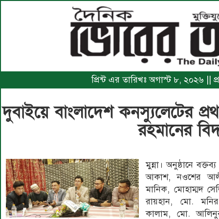
প্রিন্ট এর তারিখঃ অগাস্ট ৮, ২০২৬ || প
দুবাইয়ে বাংলাদেশ কনস্যুলেটের প্
রহমানের বিদা
মুন্না। অনুষ্ঠানে বক্তব
আকাশ, নওশের আলী
মানিক, মোহাম্মদ সেল
রায়হান, মো. মন
কালাম, মো. আলিনুর