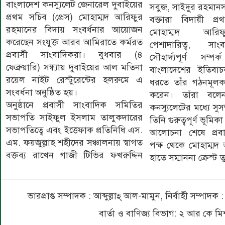
বাংলাদেশ কনস্যুলেট জেনারেল দুবাইয়ের
সবুজ, সাইদুর রহমা
প্রথম সচিব (প্রেস) মোহাম্মদ আরিফুর
বক্তারা বিদায়ী প্
রহমানের বিদায় সংবর্ধনার আয়োজন
মোহাম্মদ আরি
করেছেন সংযুক্ত আরব আমিরাতে কর্মরত
পেশাদারিত্ব, সাং
প্রবাসী সাংবাদিকরা। বুধবার (৪
সৌহার্দ্যপূর্ণ সম্
ফেব্রুয়ারি) সন্ধ্যায় দুবাইয়ের আল মতিনা
বাংলাদেশের ইতিবাচক
রয়েল নাইট রেস্টুরেন্টের হলরুমে এ
ধরতে তাঁর গঠনমূলক 
সংবর্ধনা অনুষ্ঠিত হয়।
করেন। তাঁরা বলে
অনুষ্ঠানে প্রবাসী সাংবাদিক সমিতির
কনস্যুলেটের মধ্যে সুস
সভাপতি সাইফুল ইসলাম তালুকদারের
তিনি গুরুত্বপূর্ণ ভূমি
সভাপতিত্বে এবং ইত্তেফাক প্রতিনিধি এস.
আলোচনা শেষে প্রবা
এম. ফয়জুল্লাহ শহীদের সঞ্চালনায় স্বাগত
পক্ষ থেকে মোহাম্মদ
বক্তব্য রাখেন গাজী টিভির ফখরুদ্দিন
হাতে সম্মাননা ক্রেস্ট 
ভারপ্রাপ্ত সম্পাদক : আব্দুল্লাহ্ আল-মামুন, নির্বাহী সম্প
বার্তা ও বাণিজ্য বিভাগ: ২ আর কে