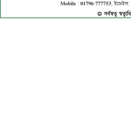
𝐌𝐨𝐛𝐢𝐥𝐞 : 𝟎𝟏𝟕𝟗𝟔-𝟕𝟕𝟕𝟕𝟓
© সর্বস্বত্ব স্বত্ব