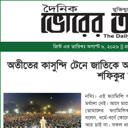
প্রিন্ট এর তারিখঃ অগাস্ট ৬, ২০২৬ || প
অতীতের কাসুন্দি টেনে জাতিকে 
শফিকুর
নস্যি। এই ফ্যামিলি 
মর্যাদা নেই। আগে মায়
তোমাদের ফ্যামিলি
বলেন, ধর্মে-বর্ণে ক
আর চাই না। সকল ধর্