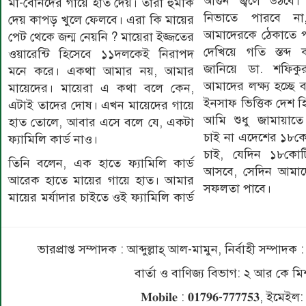
আগুন জ্বলে উঠবে
মা-বোনদের গায়ে হাত দেয়। তারা হুমকি
নিভাতে পারবে ন
দেয় কাপড় খুলে ফেলবে। এরা কি মায়ের
আমাদেরকে ঠেকাতে প
পেট থেকে জন্ম নেয়নি ? মায়েরা ইজ্জতের
দেখিয়ে গতি স্তব্দ
ওয়ারেন্টি হিসেবে ১১দলকেই নিরাপদ
জানিয়ে ডা. শফিক
মনে করে। একথা আমার নয়, আমার
আমাদের লক্ষ্য হচ্ছে
মায়েদের। মায়েরা এ কথা বলে কেন,
ইনসাফ ভিত্তিক দেশ 
এটাই তাদের দোষ। এখন মায়েদের গায়ে
আমি শুধু জামায়াত
হাত তোলে, আবার এসে বলে যে, একটা
চাই না এদেশের ১৮কো
ফ্যামিলি কার্ড নাও।
চাই, যেদিন ১৮কোট
তিনি বলেন, এক হাতে ফ্যামিলি কার্ড
আসবে, সেদিন আমাদের
আরেক হাতে মায়ের গায়ে হাত। আমার
সফলতা পাবে।
মায়ের মর্যাদার চাইতে ওই ফ্যামিলি কার্ড
ভারপ্রাপ্ত সম্পাদক : আব্দুল্লাহ্ আল-মামুন, নির্বাহী সম্প
বার্তা ও বাণিজ্য বিভাগ: ২ আর কে
𝐌𝐨𝐛𝐢𝐥𝐞 : 𝟎𝟏𝟕𝟗𝟔-𝟕𝟕𝟕𝟕𝟓