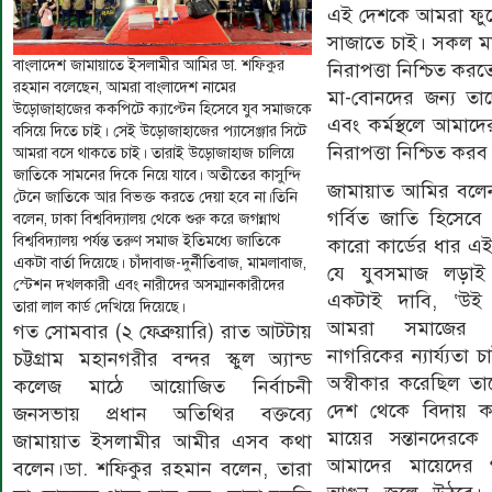
এই দেশকে আমরা ফুল
সাজাতে চাই। সকল মা
বাংলাদেশ জামায়াতে ইসলামীর আমির ডা. শফিকুর
নিরাপত্তা নিশ্চিত কর
রহমান বলেছেন, আমরা বাংলাদেশ নামের
মা-বোনদের জন্য তাদ
উড়োজাহাজের ককপিটে ক্যাপ্টেন হিসেবে যুব সমাজকে
এবং কর্মস্থলে আমাদে
বসিয়ে দিতে চাই। সেই উড়োজাহাজের প্যাসেঞ্জার সিটে
নিরাপত্তা নিশ্চিত কর
আমরা বসে থাকতে চাই। তারাই উড়োজাহাজ চালিয়ে
জাতিকে সামনের দিকে নিয়ে যাবে। অতীতের কাসুন্দি
জামায়াত আমির বলে
টেনে জাতিকে আর বিভক্ত করতে দেয়া হবে না।তিনি
গর্বিত জাতি হিসেবে
বলেন, ঢাকা বিশ্ববিদ্যালয় থেকে শুরু করে জগন্নাথ
বিশ্ববিদ্যালয় পর্যন্ত তরুণ সমাজ ইতিমধ্যে জাতিকে
কারো কার্ডের ধার এ
একটা বার্তা দিয়েছে। চাঁদাবাজ-দুর্নীতিবাজ, মামলাবাজ,
যে যুবসমাজ লড়াই
স্টেশন দখলকারী এবং নারীদের অসম্মানকারীদের
একটাই দাবি, ‘উই ও
তারা লাল কার্ড দেখিয়ে দিয়েছে।
আমরা সমাজের সবক
গত সোমবার (২ ফেব্রুয়ারি) রাত আটটায়
নাগরিকের ন্যার্য্যতা
চট্টগ্রাম মহানগরীর বন্দর স্কুল অ্যান্ড
অস্বীকার করেছিল তা
কলেজ মাঠে আয়োজিত নির্বাচনী
দেশ থেকে বিদায় ক
জনসভায় প্রধান অতিথির বক্তব্যে
মায়ের সন্তানদেরক
জামায়াত ইসলামীর আমীর এসব কথা
আমাদের মায়েদের গ
বলেন।ডা. শফিকুর রহমান বলেন, তারা