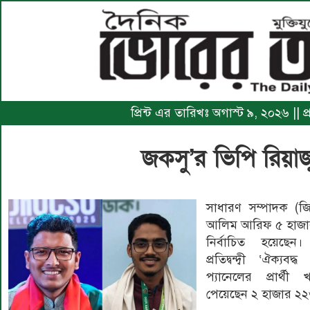
প্রিন্ট এর তারিখঃ অগাস্ট ৯, ২০২৬ || 
জকসু’র ভিপি রিয়
সাধারণ সম্পাদক (জ
আলিম আরিফ ৫ হাজা
নির্বাচিত হয়েছে
প্রতিদ্বন্দ্বী ‘ঐক্যব
প্যানেলের প্রার্থী
পেয়েছেন ২ হাজার ২