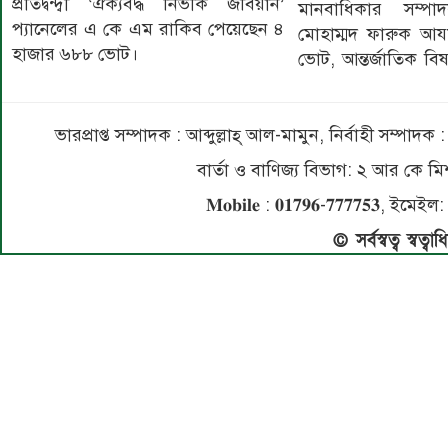
প্রতিদ্বন্দ্বী ‘ঐক্যবদ্ধ নির্ভীক জবিয়ান’
মানবাধিকার সম্প
প্যানেলের এ কে এম রাকিব পেয়েছেন ৪
মোহাম্মদ ফারুক আ
হাজার ৬৮৮ ভোট।
ভোট, আন্তর্জাতিক ব
ভারপ্রাপ্ত সম্পাদক : আব্দুল্লাহ্ আল-মামুন, নির্বাহী সম্প
বার্তা ও বাণিজ্য বিভাগ: ২ আর কে
𝐌𝐨𝐛𝐢𝐥𝐞 : 𝟎𝟏𝟕𝟗𝟔-𝟕𝟕𝟕𝟕𝟓
© সর্বস্বত্ব স্বত্ব