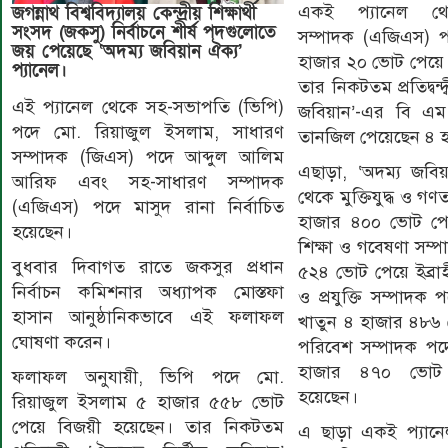
একই প্যানেল থে
জগন্নাথ বিশ্ববিদ্যালয় কেন্দ্রীয় শিক্ষার্থী
সংসদ (জকসু) নির্বাচনে শীর্ষ পদগুলোতে
সম্পাদক (এজিএস) প
জয় পেয়েছে ‘অদম্য জবিয়ান ঐক্য’
হাজার ২০ ভোট পেয়ে ন
প্যানেল।
তার নিকটতম প্রতিদ্বন্দ্
এই প্যানেল থেকে সহ-সভাপতি (ভিপি)
জবিয়ান’-এর বি এ
পদে মো. রিয়াজুল ইসলাম, সাধারণ
তানজিল পেয়েছেন ৪ 
সম্পাদক (জিএস) পদে আব্দুল আলিম
এছাড়া, ‘অদম্য জবিয়
আরিফ এবং সহ-সাধারণ সম্পাদক
থেকে মুক্তিযুদ্ধ ও গণত
(এজিএস) পদে মাসুদ রানা নির্বাচিত
হাজার ৪০০ ভোট পেয়
হয়েছেন।
শিক্ষা ও গবেষণা সম্
বুধবার দিবাগত রাতে জকসুর প্রধান
৫২৪ ভোট পেয়ে ইব্রাহ
নির্বাচন কমিশনার অধ্যাপক মোস্তফা
ও প্রযুক্তি সম্পাদক
হাসান আনুষ্ঠানিকভাবে এই ফলাফল
খাতুন ৪ হাজার ৪৮৬ ভো
ঘোষণা করেন।
পরিবেশ সম্পাদক পদে
হাজার ৪৭০ ভোট প
ফলাফল অনুযায়ী, ভিপি পদে মো.
হয়েছেন।
রিয়াজুল ইসলাম ৫ হাজার ৫৫৮ ভোট
পেয়ে বিজয়ী হয়েছেন। তার নিকটতম
এ ছাড়া একই প্যা