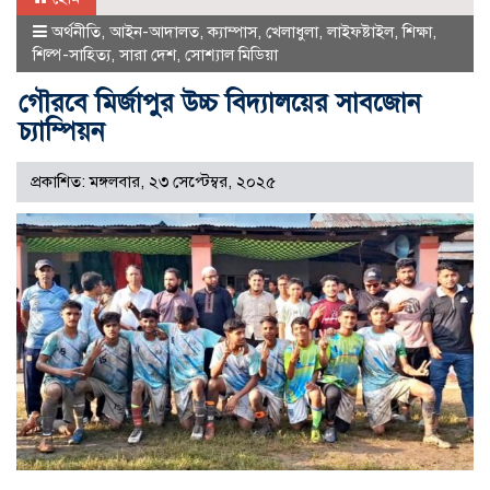
অর্থনীতি
,
আইন-আদালত
,
ক্যাম্পাস
,
খেলাধুলা
,
লাইফষ্টাইল
,
শিক্ষা
,
শিল্প-সাহিত্য
,
সারা দেশ
,
সোশ্যাল মিডিয়া
গৌরবে মির্জাপুর উচ্চ বিদ্যালয়ের সাবজোন
চ্যাম্পিয়ন
প্রকাশিত: মঙ্গলবার, ২৩ সেপ্টেম্বর, ২০২৫