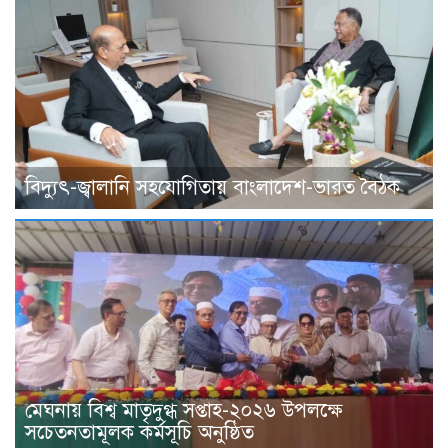
বিদ্যুৎ-জ্বালানি সহযোগিতায় বাংলাদেশ-ভারত বৈঠক
মেঘনায় বিশ্ব মাতৃদুগ্ধ সপ্তাহ-২০২৬ উপলক্ষে
সচেতনতামূলক কর্মসূচি অনুষ্ঠিত