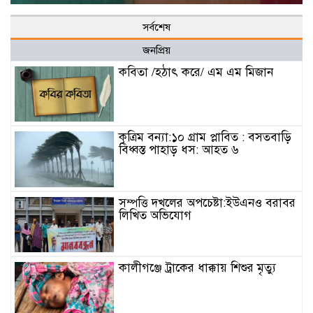
সর্বশেষ
জনপ্রিয়
কবিতা /হঠাৎ করে/ এম এম মিজান
কৃত্রিম বন্যা:১০ গ্রাম প্লাবিত : বসতবাড়ি
বিধ্বস্ত পাহাড় ধস: আহত ৬
সম্পত্তি দখলের অপচেষ্টা:ইউএনও বরাবর
লিখিত অভিযোগ
কালীগঞ্জে ট্রাকের ধাক্কায় শিশুর মৃত্যু