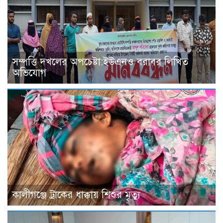
সম্পত্তি দখলের অপচেষ্টা:ইউএনও বরাবর লিখিত
অভিযোগ
কালীগঞ্জে ট্রাকের ধাক্কায় শিশুর মৃত্যু