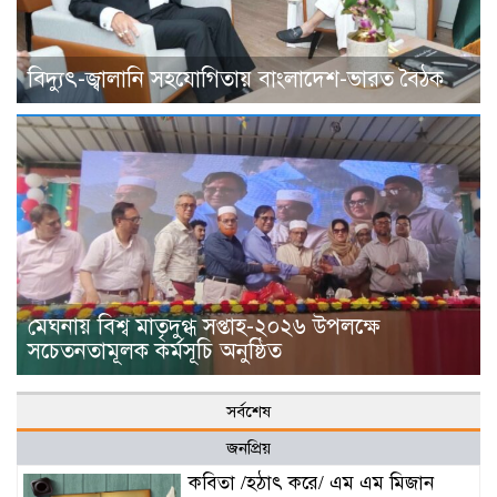
বিদ্যুৎ-জ্বালানি সহযোগিতায় বাংলাদেশ-ভারত বৈঠক
মেঘনায় বিশ্ব মাতৃদুগ্ধ সপ্তাহ-২০২৬ উপলক্ষে
সচেতনতামূলক কর্মসূচি অনুষ্ঠিত
সর্বশেষ
জনপ্রিয়
কবিতা /হঠাৎ করে/ এম এম মিজান