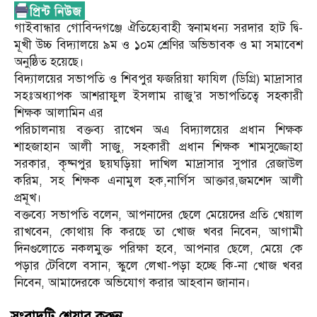
গাইবান্ধার গোবিন্দগঞ্জে ঐতিহ্যেবাহী স্বনামধন্য সরদার হাট দ্বি-
মূখী উচ্চ বিদ্যালয়ে ৯ম ও ১০ম শ্রেণির অভিভাবক ও মা সমাবেশ
অনুষ্ঠিত হয়েছে।
বিদ্যালয়ের সভাপতি ও শিবপুর ফজরিয়া ফাযিল (ডিগ্রি) মাদ্রাসার
সহঃঅধ্যাপক আশরাফুল ইসলাম রাজু’র সভাপতিত্বে সহকারী
শিক্ষক আলামিন এর
পরিচালনায় বক্তব্য রাখেন অএ বিদ্যালয়ের প্রধান শিক্ষক
শাহজাহান আলী সাজু, সহকারী প্রধান শিক্ষক শামসুজ্জোহা
সরকার, কৃষ্নপুর ছয়ঘড়িয়া দাখিল মাদ্রাসার সুপার রেজাউল
করিম, সহ শিক্ষক এনামুল হক,নার্গিস আক্তার,জমশেদ আলী
প্রমূখ।
বক্তব্যে সভাপতি বলেন, আপনাদের ছেলে মেয়েদের প্রতি খেয়াল
রাখবেন, কোথায় কি করছে তা খোজ খবর নিবেন, আগামী
দিনগুলোতে নকলমুক্ত পরিক্ষা হবে, আপনার ছেলে, মেয়ে কে
পড়ার টেবিলে বসান, স্কুলে লেখা-পড়া হচ্ছে কি-না খোজ খবর
নিবেন, আমাদেরকে অভিযোগ করার আহবান জানান।
সংবাদটি শেয়ার করুন