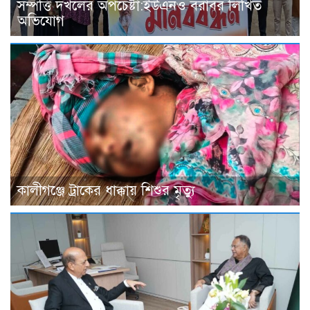
সম্পত্তি দখলের অপচেষ্টা:ইউএনও বরাবর লিখিত
অভিযোগ
কালীগঞ্জে ট্রাকের ধাক্কায় শিশুর মৃত্যু