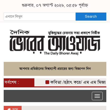
শুক্রবার, ০৭ অগাস্ট ২০২৬, ০৫:৫৮ পূর্বাহ্ন
Search
সর্বশেষ :
কবিতা /হঠাৎ করে/ এম এম মিজান
ক
Toggle
naviga
হোম