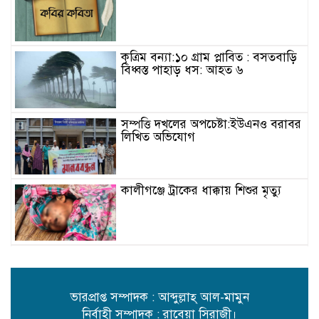
কৃত্রিম বন্যা:১০ গ্রাম প্লাবিত : বসতবাড়ি
বিধ্বস্ত পাহাড় ধস: আহত ৬
সম্পত্তি দখলের অপচেষ্টা:ইউএনও বরাবর
লিখিত অভিযোগ
কালীগঞ্জে ট্রাকের ধাক্কায় শিশুর মৃত্যু
বিদ্যুৎ-জ্বালানি সহযোগিতায় বাংলাদেশ-
ভারত বৈঠক
ভারপ্রাপ্ত সম্পাদক : আব্দুল্লাহ্ আল-মামুন
নির্বাহী সম্পাদক : রাবেয়া সিরাজী।