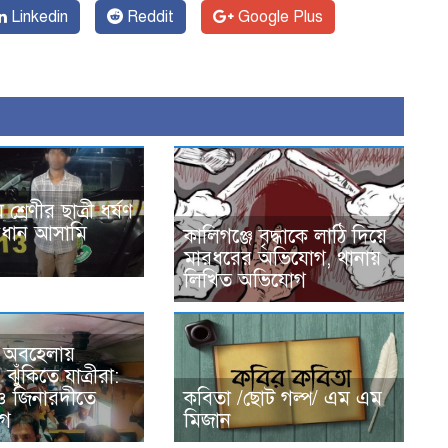
Linkedin
Reddit
Google Plus
শ্রেণীর ছাত্রী ধর্ষণ
্রধান আসামি
কালিগঞ্জে বৃদ্ধাকে লাঠি দিয়ে
মারধরের অভিযোগ, থানায়
লিখিত অভিযোগ
 অবহেলায়
 ঝুঁকিতে যাত্রীরা:
ও জিনারদীতে
কবিতা /ছোট গল্প/ এম এম
োগ
মিজান