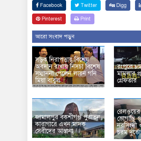
Facebook
Twitter
Digg
Pinterest
Print
আরো সংবাদ পড়ুন
সড়ক নিরাপত্তায় বিশেষ
অবদান রাখায় নিসচা বিশেষ
রংপুরে ৮ম 
সম্মাননা পেলেন লায়ন গনি
মামলার প
মিয়া বাবুল
গ্রেফতার
রেলওয়ের
জামালপুর বকশীগঞ্জ পুরাতন
ভোগান্তি ও
কারাগারে এখন মাদক
নরসিংদী 
সেবীদের আস্তানা
চরম দুর্ভ