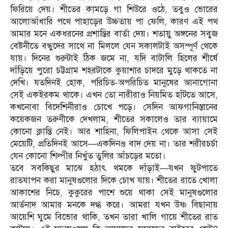
ফিরিয়ে দেয়। শীতের কামড়ে গা শিউরে ওঠে, তবুও ভোরের
আলোআঁধারি পথে পাহাড়ের উচ্চতায় পা ফেলি, কারণ এই পথ
আমার মনে একধরনের প্রশান্তির বার্তা দেয়। শতায়ু অঙ্গনের সবুজ
বেষ্টনীতে বন্ধুদের সাথে না মিললে যেন সকালটাই অসম্পূর্ণ থেকে
যায়। দিনের শুরুটাই ঠিক জমে না, যদি বাটালি হিলের শীর্ষে
দাঁড়িয়ে পুরো চট্টগ্রাম শহরটাকে কুয়াশার চাদরে মুড়ে থাকতে না
দেখি। যতদিনই হোক, পরিচিত-অপরিচিত মানুষের আনাগোনা
সেই একইরকম থাকে। এখন তো নারীরাও নিয়মিত হাঁটতে আসে,
কখনোবা বিদেশিনীরাও চোখে পড়ে। সেদিন আফগানিস্তানের
কয়েকজন তরুণীকে দেখলাম, শীতের সকালেও তার ব্যায়ামে
কোনো ক্লান্তি নেই। আর শাহিনা, ফিলিপাইন থেকে আসা সেই
মেয়েটি, প্রতিদিনই আসে—একদিনও বাদ দেয় না। তার শরীরচর্চা
যেন কোনো শিল্পীর নিখুঁত তুলির আঁচড়ের মতো।
তবে সবকিছুর মাঝে হঠাৎ থমকে দাঁড়াই—যখন ফুটপাতে
রাতযাপন করা মানুষগুলোর দিকে চোখ যায়। শীতের রাতে খোলা
আকাশের নিচে, কুকুরের পাশে শুয়ে থাকা সেই মানুষগুলোর
আর্তনাদ আমার মনকে দগ্ধ করে। আমরা যখন উষ্ণ বিছানায়
আয়েশি ঘুমে বিভোর থাকি, তখন তারা খালি গায়ে শীতের রাত