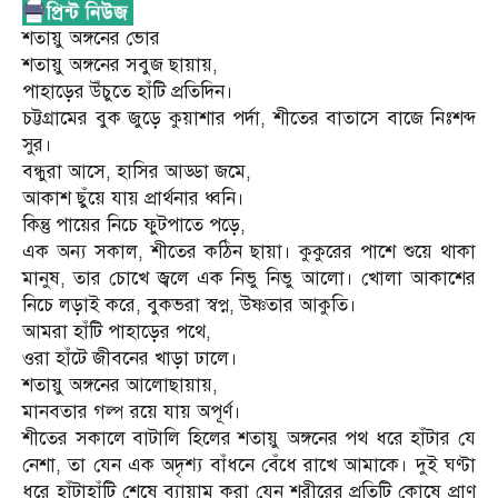
শতায়ু অঙ্গনের ভোর
শতায়ু অঙ্গনের সবুজ ছায়ায়,
পাহাড়ের উঁচুতে হাঁটি প্রতিদিন।
চট্টগ্রামের বুক জুড়ে কুয়াশার পর্দা, শীতের বাতাসে বাজে নিঃশব্দ
সুর।
বন্ধুরা আসে, হাসির আড্ডা জমে,
আকাশ ছুঁয়ে যায় প্রার্থনার ধ্বনি।
কিন্তু পায়ের নিচে ফুটপাতে পড়ে,
এক অন্য সকাল, শীতের কঠিন ছায়া। কুকুরের পাশে শুয়ে থাকা
মানুষ, তার চোখে জ্বলে এক নিভু নিভু আলো। খোলা আকাশের
নিচে লড়াই করে, বুকভরা স্বপ্ন, উষ্ণতার আকুতি।
আমরা হাঁটি পাহাড়ের পথে,
ওরা হাঁটে জীবনের খাড়া ঢালে।
শতায়ু অঙ্গনের আলোছায়ায়,
মানবতার গল্প রয়ে যায় অপূর্ণ।
শীতের সকালে বাটালি হিলের শতায়ু অঙ্গনের পথ ধরে হাঁটার যে
নেশা, তা যেন এক অদৃশ্য বাঁধনে বেঁধে রাখে আমাকে। দুই ঘণ্টা
ধরে হাঁটাহাঁটি শেষে ব্যায়াম করা যেন শরীরের প্রতিটি কোষে প্রাণ