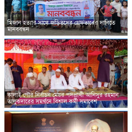
মিজান হত্যার সাথে জড়িতদের গ্রেফতারের দাবিতে
মানববন্ধন
কালাই পৌর নির্বাচন মেয়র পদপ্রার্থী আনিসুর রহমান
তালুকদারের সমর্থনে বিশাল কর্মী সমাবেশ