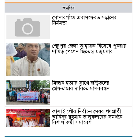
জনপ্রিয়
সোনারগাঁয়ে প্রবাসফেরত সন্তানের
নির্মমতা
শেরপুর জেলা আহ্বায়ক হিসেবে পুনরায়
দায়িত্ব পেলেন জিতেন্দ্র মজুমদার
মিজান হত্যার সাথে জড়িতদের
গ্রেফতারের দাবিতে মানববন্ধন
কালাই পৌর নির্বাচন মেয়র পদপ্রার্থী
আনিসুর রহমান তালুকদারের সমর্থনে
বিশাল কর্মী সমাবেশ