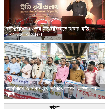
রবীন্দ্রনাথের ৮৫তম মৃত্যুবার্ষিকীতে ঢাকায় ‘ইতি
রবিস্মরণে’ আয়োজন
ন্যায়বিচার ও নিরাপত্তার দাবিতে কঠোর আন্দোলনের
সূচনা
সর্বশেষ