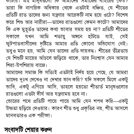
কাটায়। এই মানুষগুলো কি আমাদের সমাজের বাইরের কেউ?
তারা কি নাগরিক অধিকার থেকে এতটাই বঞ্চিত, যে শীতের
প্রতিটি রাত তাদের জন্য যন্ত্রণার আরেকটি নাম হয়ে ওঠে? বিশেষ
করে শিশু আর নারীরা—তাদের রাতগুলো কেমন কাটে? আমাদের
কি এক মুহূর্তও তাদের কথা ভাবার সময় হয় না? প্রতিটি শীতের
সকালে যখন আমি শতায়ু অঙ্গনে হাঁটতে যাই, সেই
ফুটপাতবাসীদের দৃষ্টিতে আমার প্রতি কোনো অভিযোগ নেই।
তবুও মনে হয়, আমি যেন তাদের প্রতি দায়বদ্ধ। শীতের তীব্রতায়
যে শিশুটি মায়ের আঁচলে জড়িয়ে থাকে, তার নিঃশ্বাস যেন আমার
শিরা-উপশিরায় বাজে।
আমাদের সমাজ কি সত্যিই এতটাই নির্দয় হয়ে গেছে, যে আমরা
তাদের দুঃখ দেখেও না দেখার ভান করি? যদি সকলে মিলে একটু
ভাবি, একটু এগিয়ে আসি, তাহলে হয়তো শীতার্ত মানুষগুলোর
রাতগুলো এতটা দীর্ঘ আর যন্ত্রণাময় হবে না।
ভোরের পথে প্রতিটি পায়ে পায়ে আমি যেন শপথ করি—একটু
উষ্ণতা ছড়িয়ে দেওয়ার। কারণ শীত শুধু প্রকৃতির নয়, শীত আসলে
মানবতারও এক পরীক্ষা।
সংবাদটি শেয়ার করুন