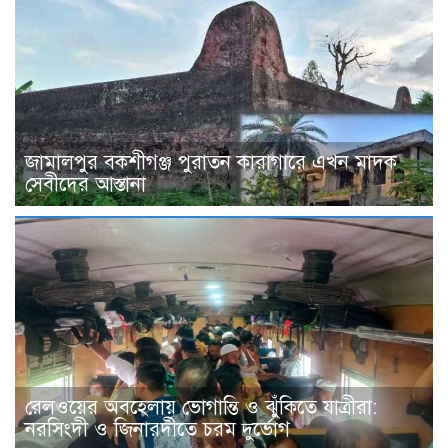
জামালপুর বকশীগঞ্জ পুরাতন কারাগারে এখন মাদক
সেবীদের আস্তানা
রেলওয়ের অবহেলায় ভোগান্তি ও ঝুঁকিতে যাত্রীরা:
নরসিংদী ও জিনারদীতে চরম দুর্ভোগ