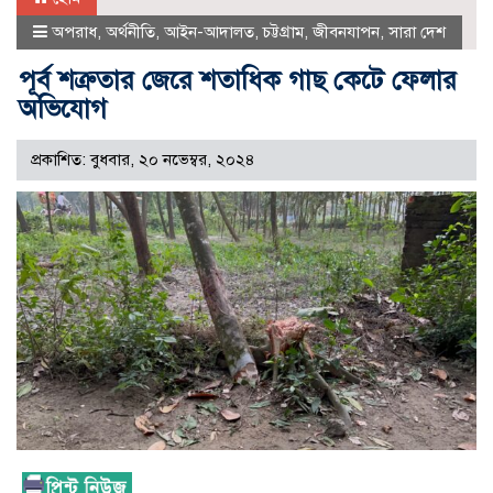
অপরাধ
,
অর্থনীতি
,
আইন-আদালত
,
চট্টগ্রাম
,
জীবনযাপন
,
সারা দেশ
পূর্ব শত্রুতার জেরে শতাধিক গাছ কেটে ফেলার
অভিযোগ
প্রকাশিত: বুধবার, ২০ নভেম্বর, ২০২৪