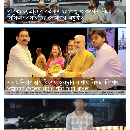
পার্বত্য চট্টগ্রামের বর্তমান চ্যালেঞ্জ ও করণীয় নিয়ে
সিসিআরএসবিডির সেমিনার অনুষ্ঠিত
সড়ক নিরাপত্তায় বিশেষ অবদান রাখায় নিসচা বিশেষ
সম্মাননা পেলেন লায়ন গনি মিয়া বাবুল