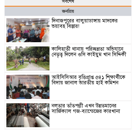
সর্বশেষ
জনপ্রিয়
দিনাজপুরের বালুয়াডাঙ্গায় মাদকের
ভয়াবহ বিস্তার!
কালিহাতী থানায় পরিচ্ছন্নতা অভিযানে
নেতৃত্ব দিলেন ওসি কাইয়ুম খান সিদ্দিকী
আইসিসিআর বৃত্তিপ্রাপ্ত ৫৪১ শিক্ষার্থীকে
বিদায় জানাল ভারতীয় হাই কমিশন
নলতার তাঁতপল্লী এখন উন্নতমানের
সার্জিক্যাল গজ-ব্যান্ডেজের কারখানা
নিষেধাজ্ঞার মধ্যেও সুন্দরবনে কাঁকড়া