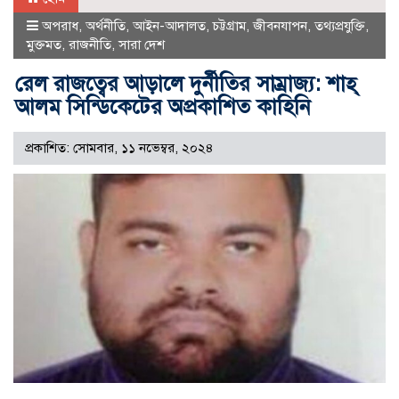
অপরাধ
,
অর্থনীতি
,
আইন-আদালত
,
চট্টগ্রাম
,
জীবনযাপন
,
তথ্যপ্রযুক্তি
,
মুক্তমত
,
রাজনীতি
,
সারা দেশ
রেল রাজত্বের আড়ালে দুর্নীতির সাম্রাজ্য: শাহ্
আলম সিন্ডিকেটের অপ্রকাশিত কাহিনি
প্রকাশিত: সোমবার, ১১ নভেম্বর, ২০২৪