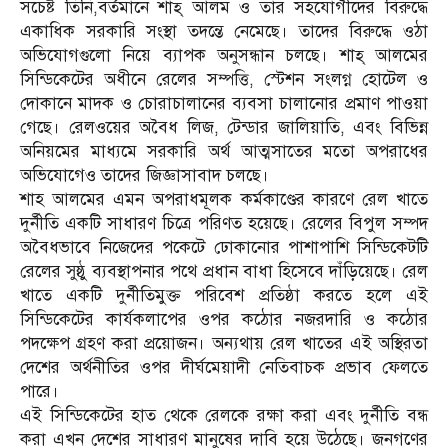
সচেষ্ট তিনি,বর্তমানে শাহ্ আলম ও তার সহযোগীদের বিরুদ্ধে
একাধিক সরকারি সংস্থা তদন্তে নেমেছে। তাদের বিরুদ্ধে ওঠা
অভিযোগগুলো নিয়ে ব্যাপক অনুসন্ধান চলছে। শাহ্ আলমের
সিন্ডিকেটের অধীনে রেলের সম্পত্তি, স্টেশন সংলগ্ন হোটেল ও
দোকানে মাদক ও চোরাচালানের ব্যবসা চালানোর প্রমাণ পাওয়া
গেছে। রেলওয়ের অবৈধ লিজ, টেন্ডার জালিয়াতি, এবং বিভিন্ন
অনিয়মের মাধ্যমে সরকারি অর্থ আত্মসাতের মতো অপরাধের
অভিযোগেও তাদের জিজ্ঞাসাবাদ চলছে।
শাহ আলমের এমন অপরাধমূলক কর্মকাণ্ডের কারণে রেল খাতে
দুর্নীতি একটি সাধারণ চিত্রে পরিণত হয়েছে। রেলের বিপুল সম্পদ
অবৈধভাবে নিজেদের পকেটে ঢোকানোর পাশাপাশি সিন্ডিকেটটি
রেলের সুষ্ঠু ব্যবস্থাপনার পথে প্রধান বাধা হিসেবে দাঁড়িয়েছে। রেল
খাতে একটি দুর্নীতিমুক্ত পরিবেশ প্রতিষ্ঠা করতে হলে এই
সিন্ডিকেটের কার্যকলাপের ওপর কঠোর নজরদারি ও কঠোর
পদক্ষেপ গ্রহণ করা প্রয়োজন। অন্যথায় রেল খাতের এই অস্থিরতা
দেশের অর্থনীতির ওপর দীর্ঘমেয়াদী নেতিবাচক প্রভাব ফেলতে
পারে।
এই সিন্ডিকেটের হাত থেকে রেলকে রক্ষা করা এবং দুর্নীতি বন্ধ
করা এখন দেশের সাধারণ মানুষের দাবি হয়ে উঠেছে। জনগণের