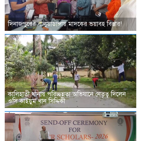
দিনাজপুরের বালুয়াডাঙ্গায় মাদকের ভয়াবহ বিস্তার!
কালিহাতী থানায় পরিচ্ছন্নতা অভিযানে নেতৃত্ব দিলেন
ওসি কাইয়ুম খান সিদ্দিকী