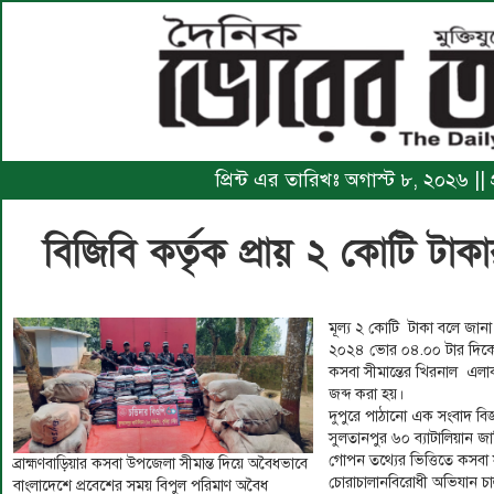
প্রিন্ট এর তারিখঃ অগাস্ট ৮, ২০২৬ ||
বিজিবি কর্তৃক প্রায় ২ কোটি টা
মূল্য ২ কোটি টাকা বলে জান
২০২৪ ভোর ০৪.০০ টার দিকে ব
কসবা সীমান্তের খিরনাল এলা
জব্দ করা হয়।
দুপুরে পাঠানো এক সংবাদ বিজ্ঞ
সুলতানপুর ৬০ ব্যাটালিয়ান জা
গোপন তথ্যের ভিত্তিতে কসবা স
ব্রাহ্মণবাড়িয়ার কসবা উপজেলা সীমান্ত দিয়ে অবৈধভাবে
চোরাচালানবিরোধী অভিযান চা
বাংলাদেশে প্রবেশের সময় বিপুল পরিমাণ অবৈধ