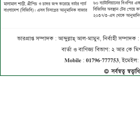
৬০ ব্যাটালিয়ানের বিওপির 
মালামাল শাড়ী, থ্রীপিচ ও চাদর জব্দ করেছে বর্ডার গার্ড
বিজিবির অবস্থান টের পেয়ে কস
বাংলাদেশ (বিজিবি)। এসব ডিসপ্লের আনুমানিক বাজার
২০৩৭/৩-এস থেকে আনুমান
ভারপ্রাপ্ত সম্পাদক : আব্দুল্লাহ্ আল-মামুন, নির্বাহী সম্প
বার্তা ও বাণিজ্য বিভাগ: ২ আর কে
𝐌𝐨𝐛𝐢𝐥𝐞 : 𝟎𝟏𝟕𝟗𝟔-𝟕𝟕𝟕𝟕𝟓
© সর্বস্বত্ব স্বত্ব