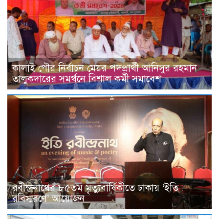
কালাই পৌর নির্বাচন মেয়র পদপ্রার্থী আনিসুর রহমান
তালুকদারের সমর্থনে বিশাল কর্মী সমাবেশ
রবীন্দ্রনাথের ৮৫তম মৃত্যুবার্ষিকীতে ঢাকায় ‘ইতি
রবিস্মরণে’ আয়োজন