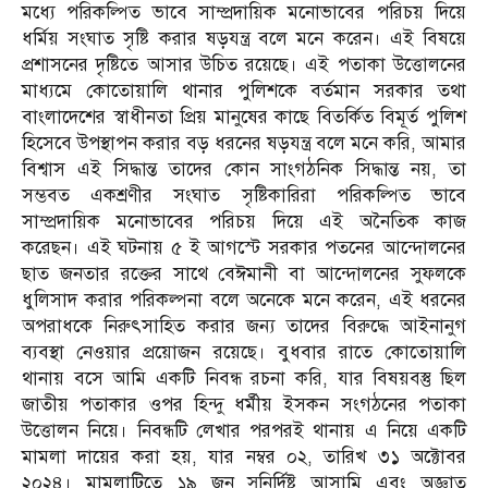
মধ্যে পরিকল্পিত ভাবে সাম্প্রদায়িক মনোভাবের পরিচয় দিয়ে
ধর্মিয় সংঘাত সৃষ্টি করার ষড়যন্ত্র বলে মনে করেন। এই বিষয়ে
প্রশাসনের দৃষ্টিতে আসার উচিত রয়েছে। এই পতাকা উত্তোলনের
মাধ্যমে কোতোয়ালি থানার পুলিশকে বর্তমান সরকার তথা
বাংলাদেশের স্বাধীনতা প্রিয় মানুষের কাছে বিতর্কিত বিমূর্ত পুলিশ
হিসেবে উপস্থাপন করার বড় ধরনের ষড়যন্ত্র বলে মনে করি, আমার
বিশ্বাস এই সিদ্ধান্ত তাদের কোন সাংগঠনিক সিদ্ধান্ত নয়, তা
সম্ভবত একশ্রণীর সংঘাত সৃষ্টিকারিরা পরিকল্পিত ভাবে
সাম্প্রদায়িক মনোভাবের পরিচয় দিয়ে এই অনৈতিক কাজ
করেছন। এই ঘটনায় ৫ ই আগস্টে সরকার পতনের আন্দোলনের
ছাত জনতার রক্তের সাথে বেঈমানী বা আন্দোলনের সুফলকে
ধুলিসাদ করার পরিকল্পনা বলে অনেকে মনে করেন, এই ধরনের
অপরাধকে নিরুৎসাহিত করার জন্য তাদের বিরুদ্ধে আইনানুগ
ব্যবস্থা নেওয়ার প্রয়োজন রয়েছে। বুধবার রাতে কোতোয়ালি
থানায় বসে আমি একটি নিবন্ধ রচনা করি, যার বিষয়বস্তু ছিল
জাতীয় পতাকার ওপর হিন্দু ধর্মীয় ইসকন সংগঠনের পতাকা
উত্তোলন নিয়ে। নিবন্ধটি লেখার পরপরই থানায় এ নিয়ে একটি
মামলা দায়ের করা হয়, যার নম্বর ০২, তারিখ ৩১ অক্টোবর
২০২৪। মামলাটিতে ১৯ জন সুনির্দিষ্ট আসামি এবং অজ্ঞাত