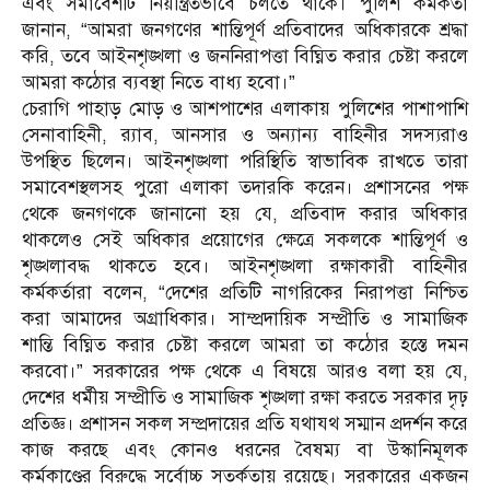
এবং সমাবেশটি নিয়ন্ত্রিতভাবে চলতে থাকে। পুলিশ কর্মকর্তা
জানান, “আমরা জনগণের শান্তিপূর্ণ প্রতিবাদের অধিকারকে শ্রদ্ধা
করি, তবে আইনশৃঙ্খলা ও জননিরাপত্তা বিঘ্নিত করার চেষ্টা করলে
আমরা কঠোর ব্যবস্থা নিতে বাধ্য হবো।”
চেরাগি পাহাড় মোড় ও আশপাশের এলাকায় পুলিশের পাশাপাশি
সেনাবাহিনী, র‍্যাব, আনসার ও অন্যান্য বাহিনীর সদস্যরাও
উপস্থিত ছিলেন। আইনশৃঙ্খলা পরিস্থিতি স্বাভাবিক রাখতে তারা
সমাবেশস্থলসহ পুরো এলাকা তদারকি করেন। প্রশাসনের পক্ষ
থেকে জনগণকে জানানো হয় যে, প্রতিবাদ করার অধিকার
থাকলেও সেই অধিকার প্রয়োগের ক্ষেত্রে সকলকে শান্তিপূর্ণ ও
শৃঙ্খলাবদ্ধ থাকতে হবে। আইনশৃঙ্খলা রক্ষাকারী বাহিনীর
কর্মকর্তারা বলেন, “দেশের প্রতিটি নাগরিকের নিরাপত্তা নিশ্চিত
করা আমাদের অগ্রাধিকার। সাম্প্রদায়িক সম্প্রীতি ও সামাজিক
শান্তি বিঘ্নিত করার চেষ্টা করলে আমরা তা কঠোর হস্তে দমন
করবো।” সরকারের পক্ষ থেকে এ বিষয়ে আরও বলা হয় যে,
দেশের ধর্মীয় সম্প্রীতি ও সামাজিক শৃঙ্খলা রক্ষা করতে সরকার দৃঢ়
প্রতিজ্ঞ। প্রশাসন সকল সম্প্রদায়ের প্রতি যথাযথ সম্মান প্রদর্শন করে
কাজ করছে এবং কোনও ধরনের বৈষম্য বা উস্কানিমূলক
কর্মকাণ্ডের বিরুদ্ধে সর্বোচ্চ সতর্কতায় রয়েছে। সরকারের একজন