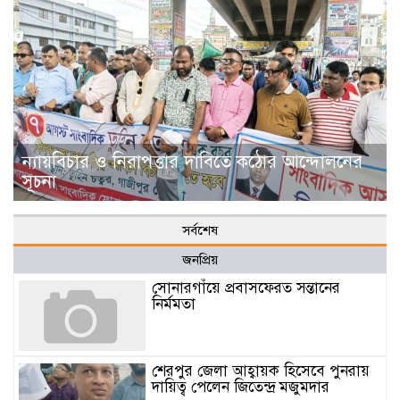
ন্যায়বিচার ও নিরাপত্তার দাবিতে কঠোর আন্দোলনের
সূচনা
সর্বশেষ
জনপ্রিয়
সোনারগাঁয়ে প্রবাসফেরত সন্তানের
নির্মমতা
শেরপুর জেলা আহ্বায়ক হিসেবে পুনরায়
দায়িত্ব পেলেন জিতেন্দ্র মজুমদার