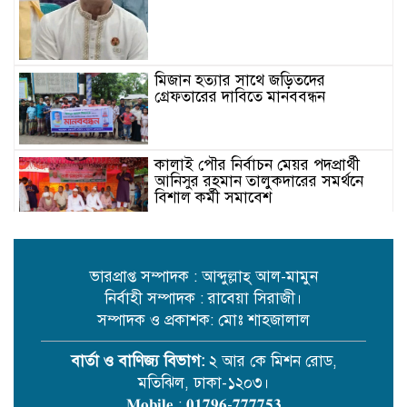
মিজান হত্যার সাথে জড়িতদের
গ্রেফতারের দাবিতে মানববন্ধন
কালাই পৌর নির্বাচন মেয়র পদপ্রার্থী
আনিসুর রহমান তালুকদারের সমর্থনে
বিশাল কর্মী সমাবেশ
রবীন্দ্রনাথের ৮৫তম মৃত্যুবার্ষিকীতে
ঢাকায় ‘ইতি রবিস্মরণে’ আয়োজন
ভারপ্রাপ্ত সম্পাদক : আব্দুল্লাহ্ আল-মামুন
নির্বাহী সম্পাদক : রাবেয়া সিরাজী।
সম্পাদক ও প্রকাশক: মোঃ শাহজালাল
ন্যায়বিচার ও নিরাপত্তার দাবিতে কঠোর
আন্দোলনের সূচনা
বার্তা ও বাণিজ্য বিভাগ:
২ আর কে মিশন রোড,
মতিঝিল, ঢাকা-১২০৩।
𝐌𝐨𝐛𝐢𝐥𝐞 : 𝟎𝟏𝟕𝟗𝟔-𝟕𝟕𝟕𝟕𝟓𝟑