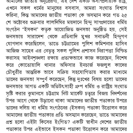
আমাদের জাতীয় অনুপ্রেরণা, এই দেশ একটি অসাম্প্রদায়ীক রাষ্ট্র,
এখনে সকল ধর্মের মানুষের বসবাস, আমরা সংঘাত বিশ্বাস
করিনা, কিন্ত আমাদের জাতীয় পতাকা কে অসম্মান করে গত ২৫
শে অক্টোবর শুক্রবার লালদিঘির ময়দানে হিন্দু সাম্প্রদায়ের ধর্মিয়
সংগঠন “ইসকন” কতৃক আয়োজিত জনসভা অনুষ্ঠিত হয়, সেই
জনসভায় সারাদেশ থেকে প্রতিবাদি মুখর সনাতনী হিন্দুগণ
যোগদান করেছিলেন, তাতে চট্টগ্রামের পুলিশ কমিশনার হাসিব
আজিজ সাহেব এর নেতৃত্ব সকল পুলিশ প্রশাসন নিরাপত্তা নিশ্চিত
করাসহ আইনশৃঙ্খলা রক্ষায় প্রত্যক্ষভাবে কাজ করেছেন, বিশেষ
করে কোতোয়ালি থানার অফিসার ইনচার্জ ফজলুল কাদের
চৌধুরীর আন্তরিক ভাবে সক্রিয় সহযোগিতায় করার মাধ্যমে
তাদের জনসভা সম্পুর্ণ করেছেন, কিন্তু দুঃখের বিষয় হলো তাদের
জনসভার আগত একটি অতিউৎসাহী গ্রুপ ধর্মিয় ও রাষ্ট্রিয় সংঘাত
সৃষ্টি করার কুমানসে চট্টগ্রাম নিউ মার্কেট চত্বরে বিজয় নিদর্শনের
উপর আগে থেকে উড়ানো থাকা আমাদের জাতীয় পতাকার উপরে
তাদের দলিয় বা ধর্মিয় সংগঠনের (ইসকন) পতাকা উত্তোলন করে
আমাদের জাতীয় পতাকার প্রতি অসম্মান করেছেন, তাতে আমাদের
প্রশ্ন হলো এইটা কিসের ইংগিত? একটি স্বাধীন দেশের জাতীয়
পতাকার উপর এইভাবে ইসকন পতাকা উত্তোলন করে আমাদের