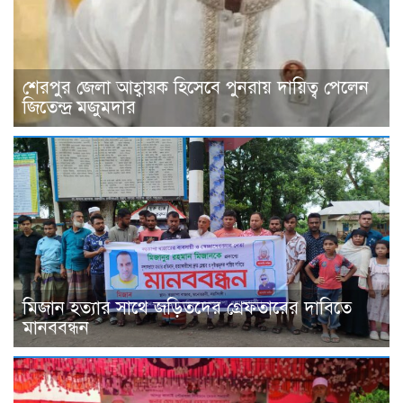
শেরপুর জেলা আহ্বায়ক হিসেবে পুনরায় দায়িত্ব পেলেন
জিতেন্দ্র মজুমদার
মিজান হত্যার সাথে জড়িতদের গ্রেফতারের দাবিতে
মানববন্ধন