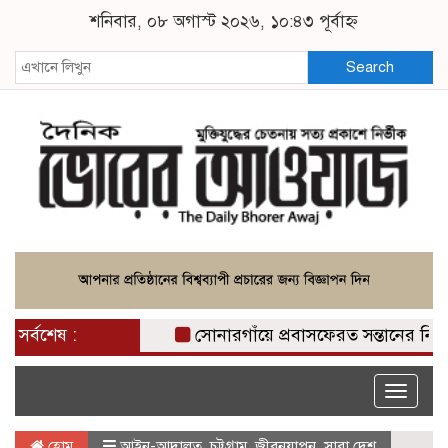
শনিবার, ০৮ অগাস্ট ২০২৬, ১০:৪৩ পূর্বাহ্ন
Search
সর্বশেষ :
সোনারগাঁয়ে প্রবাসফেরত সন্তানের নির্মমতা
Toggle
naviga
হোম
আইন-আদালত
,
চট্টগ্রাম
,
জীবনযাপন
,
সারা দেশ