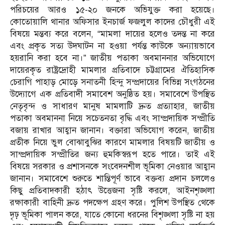
পরিচয়ের আরও ১৫-২০ জনকে অভিযুক্ত করা হয়েছে।
কোতোয়ালি থানার অফিসার ইনচার্জ ফজলুল কাদের চৌধুরী এই
বিষয়ে মন্তব্য করে বলেন, “মামলা দায়ের হলেও তদন্ত না করে
এবং প্রকৃত সত্য উদঘাটন না হওয়া পর্যন্ত কাউকে অন্যায়ভাবে
হয়রানি করা হবে না।” জাতীয় পতাকা অবমাননার অভিযোগে
দায়েরকৃত রাষ্ট্রদ্রোহী মামলার প্রতিবাদে চট্টগ্রামের ঐতিহাসিক
চেরাগি পাহাড় মোড়ে সনাতনী হিন্দু সম্প্রদায়ের বিভিন্ন সংগঠনের
উদ্যোগে এক প্রতিবাদী সমাবেশ অনুষ্ঠিত হয়। সমাবেশে উপস্থিত
নেতৃবৃন্দ ও সাধারণ মানুষ মামলাটি দ্রুত প্রত্যাহার, জাতীয়
পতাকা অবমাননা নিয়ে সচেতনতা বৃদ্ধি এবং সাম্প্রদায়িক সম্প্রীতি
বজায় রাখার আহ্বান জানান। বক্তারা অভিযোগ করেন, জাতীয়
প্রতীক নিয়ে ভুল বোঝাবুঝির কারণে মামলার বিষয়টি জাতীয় ও
সাম্প্রদায়িক সম্প্রীতির জন্য হুমকিস্বরূপ হতে পারে। তাই এই
বিষয়ে সরকার ও প্রশাসনকে সংবেদনশীল ভূমিকা নেওয়ার আহ্বান
জানান। সমাবেশে শুরুতে শান্তিপূর্ণ ভাবে বক্তব্য প্রদান চললেও
কিছু প্রতিবাদকারী হঠাৎ উত্তেজনা সৃষ্টি করলে, আইনশৃঙ্খলা
রক্ষাকারী বাহিনী দ্রুত পদক্ষেপ গ্রহণ করে। পুলিশ উপস্থিত থেকে
দৃঢ় ভূমিকা পালন করে, যাতে কোনো ধরনের বিশৃঙ্খলা সৃষ্টি না হয়