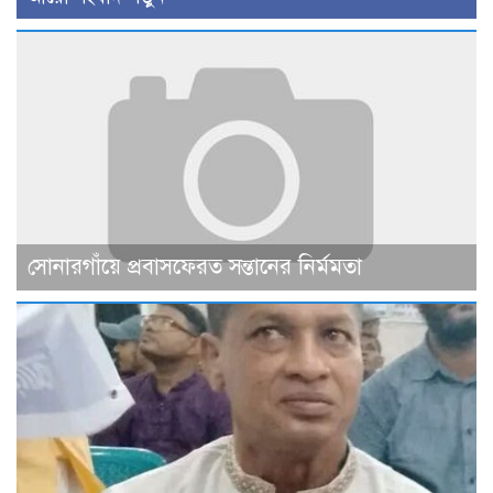
সোনারগাঁয়ে প্রবাসফেরত সন্তানের নির্মমতা