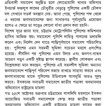
প্রতিবাদী সমাবেশ অনুষ্ঠিত হলে কোতোয়ালি থানার অফিসার
ইনচার্জ ফজলুল কাদের চৌধুরীর নেতৃত্বে পুলিশের একটি চৌকস
দল সেখানে সতর্ক অবস্থান নেয়। জানা গেছে, পুলিশের পক্ষ থেকে
এ ধরনের জনসমাবেশের জন্য সাধারণত পূর্বানুমতি প্রয়োজন
হলেও এ ক্ষেত্রে তা সত্ত্বেও কোনো বাঁধা প্রদান করা হয়নি।
বিশেষ সূত্রে জানা যায়, চট্টগ্রাম মেট্রোপলিটন পুলিশের কমিশনার
হাসিব আজিজ স্বয়ং সমাবেশে পুলিশি দায়িত্ব পালনের তদারকি
করেন এবং নির্দেশ দেন যাতে শান্তিপূর্ণভাবে সমাবেশ পরিচালিত
হয়। পুলিশের এমন সহমর্মী ভূমিকা সচেতন মহলে প্রসংশিত
হয়েছে। দীর্ঘদিন পর পুলিশের এমন উদার এবং জনগণ-বান্ধব
আচরণ নতুন একটি দৃষ্টান্ত স্থাপন করেছে। স্থানীয় লোকজন এবং
বিশ্লেষকরা মনে করছেন, পুলিশের এই সহনশীল ভূমিকা অন্যান্য
জনসমাবেশে শান্তিপূর্ণ পরিবেশ বজায় রাখতে সাহায্য করবে এবং
জনসাধারণের মাঝে পুলিশের ইতিবাচক ভাবমূর্তি আরও সুদৃঢ়
করবে। ইসকনের সনাতনী সমাবেশে জাতীয় পতাকা অবমাননার
অভিযোগে রাষ্ট্রদ্রোহ মামলা
গত ২৫শে অক্টোবর শুক্রবার চট্টগ্রামের লালদিঘি ময়দানে ইসকন
আয়োজিত সনাতনী সমাবেশকে কেন্দ্র করে জাতীয় পতাকা
অবমাননার অভিযোগে একটি রাষ্ট্রদ্রোহ মামলা দায়ের করা