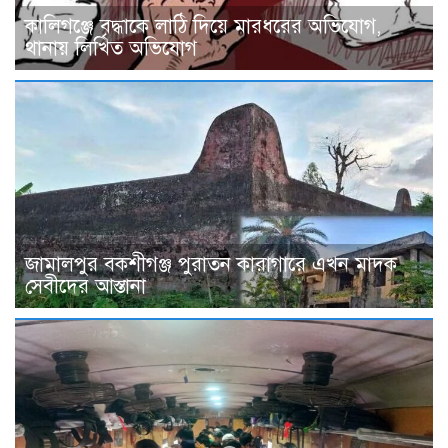
কালিগঞ্জে বৃদ্ধাকে লাঠি দিয়ে মারধরের অভিযোগ,
থানায় লিখিত অভিযোগ
জামালপুর বকশীগঞ্জ পুরাতন কারাগারে এখন মাদক
সেবীদের আস্তানা