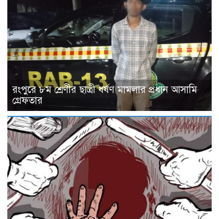
রংপুরে ৮ম শ্রেণীর ছাত্রী ধর্ষণ মামলার প্রধান আসামি
গ্রেফতার