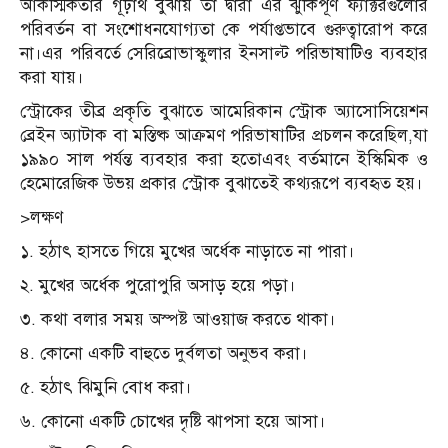
আকস্মিকতার গূঢ়ার্থ বুঝায় তা দ্বারা এর ঝুঁকিপূর্ণ ফ্যাক্টরগুলোর
পরিবর্তন বা সংশোধনযোগ্যতা কে পর্যাপ্তভাবে গুরুত্বারোপ করে
না।এর পরিবর্তে সেরিব্রোভাস্কুলার ইনসাল্ট পরিভাষাটিও ব্যবহার
করা যায়।
স্ট্রোকের তীব্র প্রকৃতি বুঝাতে আমেরিকান স্ট্রোক অ্যাসোসিয়েশন
ব্রেইন অ্যাটাক বা মস্তিষ্ক আক্রমণ পরিভাষাটির প্রচলন করেছিল,যা
১৯৯০ সাল পর্যন্ত ব্যবহার করা হতোএবং বর্তমানে ইস্কিমিক ও
হেমোরেজিক উভয় প্রকার স্ট্রোক বুঝাতেই কথ্যরূপে ব্যবহৃত হয়।
>লক্ষণ
১. হঠাৎ হাসতে গিয়ে মুখের অর্ধেক নাড়াতে না পারা।
২. মুখের অর্ধেক পুরোপুরি অসাড় হয়ে পড়া।
৩. কথা বলার সময় অস্পষ্ট আওয়াজ করতে থাকা।
৪. কোনো একটি বাহুতে দুর্বলতা অনুভব করা।
৫. হঠাৎ ঝিমুনি বোধ করা।
৬. কোনো একটি চোখের দৃষ্টি ঝাপসা হয়ে আসা।