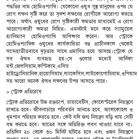
পদ্ধতির নাম হোমিওপ্যাথি। যেকোনো ওষুধ সুস্থ মানুষের ওপর যে
রোগ লক্ষণ সৃষ্টি করে তা সৃদশ লক্ষণের রোগীকে আরোগ্য করতে
পারে। অর্থাৎ ওষুধের রোগ সৃষ্টিকারী ক্ষমতার মাধ্যমেই এ রোগ
আরোগ্যকারী ক্ষমতা নিহিত। এমনটাই মনে করে স্যামুয়েল
হ্যানিম্যান হোমিওপ্যাথি আবিষ্কার করেন। আর স্ট্রোকে
হোমিওপ্যাথিক ওষুধের কার্যকারিতা বহু প্রাচীনকাল থেকেই
সন্দেহাতীতবাবে দৃঢ়তার সাথে প্রমাণিত হয়ে আসছে।স্ট্রোক যে
সব ঔষধ ব্যবহৃত হয়।সে গুলোর মধ্যেই আর্নিকা
মন্ট,জেলসিয়াম,কস্টিকাম,এসিড
হাইড্রোসিয়ানিক,হায়োসিয়াম,ল্যাকেসিস,লাইকোপোডিয়াম,ওপিয়াম
সহ আরো অনেক ঔষধ লক্ষণের উপর আসতে পারে।
> স্ট্রোক প্রতিরোধ
স্ট্রোক প্রতিরোধে উচ্চ রক্তচাপ, ডায়াবেটিস, কোলেস্টরেল নিয়ন্ত্রণে
রাখতে হবে। জীবনাচারে পরিবর্তন আনতে হবে, অ্যালকোহল ও
ধূমপান পরিহার করতে হবে। কেউ যদি জন্ম নিয়ন্ত্রণ বড়ি খায় সেটি
বন্ধ করতে হবে। ভাতের সঙ্গে অতিরিক্ত লবণ খাওয়া যাবে না।
প্রতিদিন ২০ থেকে ৩০ মিনিট হাঁটতে হবে এবং ওজন নিয়ন্ত্রণে