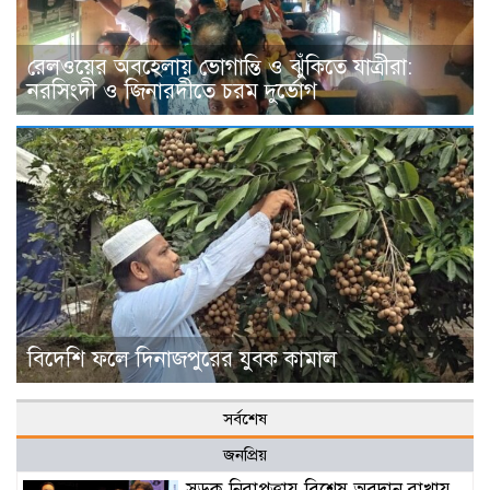
রেলওয়ের অবহেলায় ভোগান্তি ও ঝুঁকিতে যাত্রীরা:
নরসিংদী ও জিনারদীতে চরম দুর্ভোগ
বিদেশি ফলে দিনাজপুরের যুবক কামাল
সর্বশেষ
জনপ্রিয়
সড়ক নিরাপত্তায় বিশেষ অবদান রাখায়