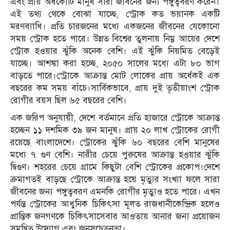
এবং প্রায় অর্ধকোটি মানুষ সারা জীবনের জন্য পঙ্গুত্ববরণ করেন।
এই তথ্য থেকে বোঝা যাচ্ছে, স্ট্রোক কত ভয়ানক একটি
মরণব্যাধি। প্রতি চারজনের মধ্যে একজনের জীবনের যেকোনো
সময় স্ট্রোক হতে পারে। উন্নত বিশ্বের তুলনায় নিম্ন আয়ের দেশে
স্ট্রোক হওয়ার ঝুঁকি অনেক বেশি। এই ঝুঁকি নিয়মিত বেড়েই
যাচ্ছে। আশঙ্কা করা হচ্ছে, ২০৫০ সালের মধ্যে এটা ৮০ ভাগ
বাড়তে পারে।স্ট্রোকে আক্রান্ত মোট লোকের প্রায় অর্ধেকই এক
বছরের কম সময় বাঁচে।সার্বিকভাবে, প্রায় দুই তৃতীয়াংশ স্ট্রোক
রোগীর বয়স ছিল ৬৫ বছরের বেশি।
এক জরিপ অনুযায়ী, দেশে বর্তমানে প্রতি হাজারে স্ট্রোকে আক্রান্ত
হচ্ছেন ১১ দশমিক ৩৯ জন মানুষ। প্রায় ২০ লাখ স্ট্রোকের রোগী
রয়েছে বাংলাদেশে। স্ট্রোকের ঝুঁকি ৬০ বছরের বেশি মানুষের
মধ্যে ৭ গুণ বেশি। নারীর চেয়ে পুরুষের আক্রান্ত হওয়ার ঝুঁকি
দ্বিগুণ। শহরের চেয়ে গ্রামে কিছুটা বেশি স্ট্রোকের প্রকোপ।দেশে
ক্রমাগতই বাড়ছে স্ট্রোকে আক্রান্ত হয়ে মৃত্যুর সংখ্যা ফলে সারা
জীবনের জন্য পঙ্গুত্ববরণ এমনকি রোগীর মৃত্যুও হতে পারে। এখন
পর্যন্ত স্ট্রোকের আধুনিক চিকিৎসা মূলত রাজধানীকেন্দ্রিক হলেও
প্রান্তিক জনগণকে চিকিৎসাসেবার আওতায় আনার জন্য প্রয়োজন
সমন্বিত উদ্যোগ এবং জনসচেতনতা।