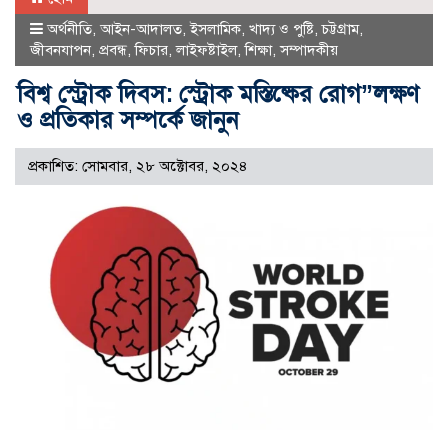
অর্থনীতি
,
আইন-আদালত
,
ইসলামিক
,
খাদ্য ও পুষ্টি
,
চট্টগ্রাম
,
জীবনযাপন
,
প্রবন্ধ
,
ফিচার
,
লাইফষ্টাইল
,
শিক্ষা
,
সম্পাদকীয়
বিশ্ব স্ট্রোক দিবস: স্ট্রোক মস্তিষ্কের রোগ”লক্ষণ
ও প্রতিকার সম্পর্কে জানুন
প্রকাশিত: সোমবার, ২৮ অক্টোবর, ২০২৪