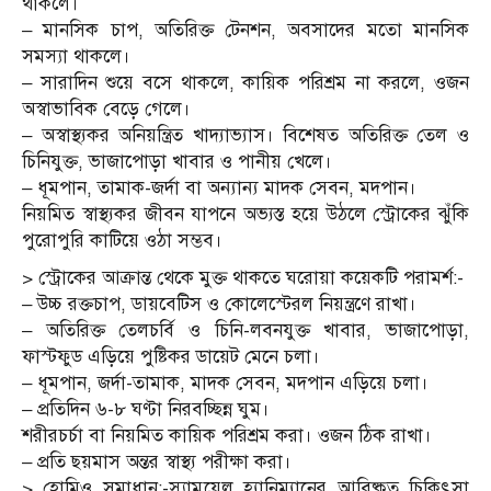
থাকলে।
– মানসিক চাপ, অতিরিক্ত টেনশন, অবসাদের মতো মানসিক
সমস্যা থাকলে।
– সারাদিন শুয়ে বসে থাকলে, কায়িক পরিশ্রম না করলে, ওজন
অস্বাভাবিক বেড়ে গেলে।
– অস্বাস্থ্যকর অনিয়ন্ত্রিত খাদ্যাভ্যাস। বিশেষত অতিরিক্ত তেল ও
চিনিযুক্ত, ভাজাপোড়া খাবার ও পানীয় খেলে।
– ধূমপান, তামাক-জর্দা বা অন্যান্য মাদক সেবন, মদপান।
নিয়মিত স্বাস্থ্যকর জীবন যাপনে অভ্যস্ত হয়ে উঠলে স্ট্রোকের ঝুঁকি
পুরোপুরি কাটিয়ে ওঠা সম্ভব।
> স্ট্রোকের আক্রান্ত থেকে মুক্ত থাকতে ঘরোয়া কয়েকটি পরামর্শ:-
– উচ্চ রক্তচাপ, ডায়বেটিস ও কোলেস্টেরল নিয়ন্ত্রণে রাখা।
– অতিরিক্ত তেলচর্বি ও চিনি-লবনযুক্ত খাবার, ভাজাপোড়া,
ফাস্টফুড এড়িয়ে পুষ্টিকর ডায়েট মেনে চলা।
– ধূমপান, জর্দা-তামাক, মাদক সেবন, মদপান এড়িয়ে চলা।
– প্রতিদিন ৬-৮ ঘণ্টা নিরবচ্ছিন্ন ঘুম।
শরীরচর্চা বা নিয়মিত কায়িক পরিশ্রম করা। ওজন ঠিক রাখা।
– প্রতি ছয়মাস অন্তর স্বাস্থ্য পরীক্ষা করা।
> হোমিও সমাধান:-স্যামুয়েল হ্যানিম্যানের আবিষ্কৃত চিকিৎসা