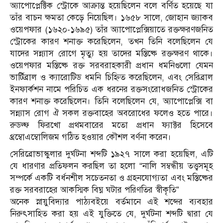
অ্যাপোপ্লেক্টিক স্ট্রোকে আক্রান্ত হয়েছিলেন বলে বর্ণিত হয়েছে যা
তাঁর বাচন ক্ষমতা কেড়ে নিয়েছিল। ১৬৫৮ সালে, জোহান জ্যাকব
ওয়েপফার (১৬২০-১৬৯৫) তাঁর অ্যাপোপ্লেক্সিয়াতে রক্তক্ষরণজনিত
স্ট্রোকের কারণ শনাক্ত করেছিলেন, তখন তিনি বলেছিলেন যে
যাদের সন্ন্যাস রোগে মৃত্যু হয় তাদের মস্তিষ্কে রক্তক্ষরণ থাকে।
ওয়েপফার মস্তিষ্কে রক্ত সরবরাহকারী প্রধান ধমনিগুলো যেমন
ভার্টিব্রাল ও ক্যারোটিড ধমনি চিহ্নিত করেছিলেন, এবং সেরিব্রাল
ইনফার্কশন নামে পরিচিত এক ধরনের রক্তসংরোধজনিত স্ট্রোকের
কারণ শনাক্ত করেছিলেন। তিনি বলেছিলেন যে, অ্যাপোপ্লেক্সি বা
সন্ন্যাস রোগ ঐ সকল রক্তবাহের অবরোধের ফলেও হতে পারে।
রুডল্ফ ফিরখো প্রথমবারের মতো প্রধান ফ্যাক্টর হিসেবে
থ্রম্বোএম্বোলিজম গঠিত হওয়ার কৌশল বর্ণনা করেন।
সেরিব্রোভাস্কুলার দুর্ঘটনা শব্দটি ১৯২৭ সালে করা হয়েছিল, এটি
যে ধারণার প্রতিফলন করছিল তা হলো “নালি সম্বন্ধীয় তত্ত্বসমূহ
সম্পর্কে একটি বর্ধনশীল সচেতনতা ও গ্রহনযোগ্যতা এবং মস্তিষ্কের
রক্ত সরবরাহের আকস্মিক বিঘ্ন ঘটার পরিণতির স্বীকৃতি”
অনেক স্নায়ুবিদ্যার পাঠ্যবইয়ে বর্তমানে এই শব্দের ব্যবহার
নিরুৎসাহিত করা হয় এই যুক্তিতে যে, দুর্ঘটনা শব্দটি দ্বারা যে