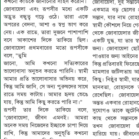
কখনো কাউকে জানানোর সাহস করেনি।
জোবায়েদা, দুই সন্ত
জোবায়েদা এবং রূপসীর মধ্যে একটি
একমাত্র বড় ছেলের প
অদ্ভুত বন্ধুত্ব গড়ে ওঠে। তারা একে
সন্তান, যার নাম রো
অপরের বেদনা, আশা ও স্বপ্ন ভাগ করে
স্বামী কৌশলে নিয়ে গ
নেয়। এক রাতে, তারা দুজনে পাশাপাশি
থেকে জোবায়েদার জীবন
বসে আকাশের দিকে তাকিয়ে ছিল।
একটি যুদ্ধ, যা তার 
জোবায়েদা প্রথমবারের মতো রূপসীকে
জন্য। জোবায়েদা ছোট
বলে, “তুমি
পাওয়ার জন্য আইনের দ্ব
জানো, আমি কখনো সত্যিকারের
কিন্তু প্রতিবারই ফিরেছ
ভালোবাসা অনুভব করতে পারিনি। স্বামী
মামলার জটিলতায় আ
আমার প্রতি ভালোবাসার অভিনয় করে,
কিছু। নিষ্ঠুর স্বামী,
কিন্তু আমি জানি, সে অন্য পুরুষদের সাথে
মানবতা, রোহানকে
রাতে সময় কাটায়। আমার হৃদয় ভেঙে
রেখেছিল। জোবায়ে
যায়, কিন্তু আমি কিছু করতে পারি না।”
অন্তত একবার রোহানকে
রূপসী তার দিকে তাকিয়ে বলে,
সুযোগও তাকে জুটেনি
“জোবায়েদা, জীবন এমনই। আমরা
কাছ থেকে সন্তানকে
অনেক সময় নিজেদের ইচ্ছাকে চাপা দিয়ে
তখন জোবায়েদা জী
রাখি, কিন্তু আমাদের অনুভূতি কখনো
হারিয়ে যায়। জীবনের