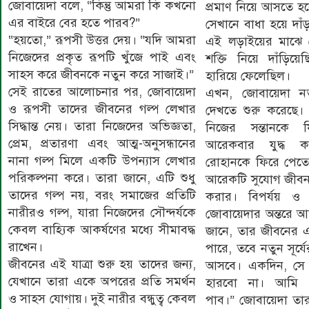
জোবায়েদা বলে, “কিন্তু আমরা কি কখনো
প্রমাণ নিয়ে আসতে হব
এর বাইরে বের হতে পারব?”
সেখানে বাধা হয়ে দাঁড়
“হয়তো,” রূপসী উত্তর দেয়। “যদি আমরা
এই লড়াইয়ের মাঝে জ
নিজেদের প্রকৃত রূপটি খুঁজে পাই এবং
শক্তি নিয়ে দাঁড়িয়ে
সাহস করে জীবনকে নতুন করে সাজাই।”
হারিয়ে ফেলেছিল।
সেই রাতের আলোচনার পর, জোবায়েদা
এখন, জোবায়েদা নতু
ও রূপসী তাদের জীবনের গল্প লেখার
দেখতে শুরু করেছে। স
সিদ্ধান্ত নেয়। তারা নিজেদের অভিজ্ঞতা,
নিজের সন্তানকে
প্রেম, প্রতারণা এবং আত্ম-অনুসন্ধানের
আরেকবার যুদ্ধ 
নানা গল্প মিলে একটি উপন্যাস লেখার
রোহানকে ফিরে পেতে
পরিকল্পনা করে। তারা জানে, এটি শুধু
আরেকটি সুযোগ জীবনক
তাদের গল্প নয়, বরং সমাজের প্রতিটি
করার। বিপর্যয় ও 
নারীরও গল্প, যারা নিজেদের সৌন্দর্যকে
জোবায়েদার অন্তরে আ
কেবল বাহ্যিক আকর্ষণের মধ্যে সীমাবদ্ধ
জানে, তার জীবনের এ
রাখেন।
পারে, তবে নতুন সূর
জীবনের এই যাত্রা শুরু হয় তাদের জন্য,
আসবে। একদিন, সে
যেখানে তারা একে অপরের প্রতি সমর্থন
হারবো না। আমি 
ও সাহস যোগায়। দুই নারীর বন্ধুত্ব কেবল
পাব।” জোবায়েদা তার