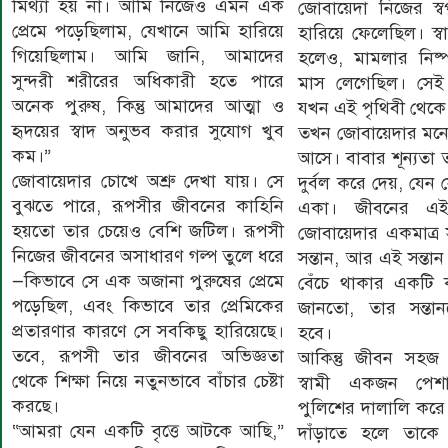
মিথ্যা হয় না। আমি নিজেও এমন এক
জোবায়েদা নিজের স্ব
প্রেমে পড়েছিলাম, যেখানে আমি হারিয়ে
হারিয়ে ফেলেছিল। স্
গিয়েছিলাম। আমি জানি, আমাদের
হলেও, মামলার নিষ্
সুন্দরী শরীরের অধিকারী হতে পারে
মাস লেগেছিল। সেই
অনেক পুরুষ, কিন্তু আমাদের আত্মা ও
যখন এই পৃথিবী থেকে
হৃদয়ের স্বাদ অনুভব করার সুযোগ খুব
তখন জোবায়েদার মনে 
কম।”
আসে। বাবার শূন্যতা
জোবায়েদার চোখে অশ্রু দেখা যায়। সে
দুর্বল করে দেয়, যেন সে
বুঝতে পারে, রূপসীর জীবনের কাহিনি
একা। জীবনের এই
হয়তো তার চেয়েও বেশি জটিল। রূপসী
জোবায়েদার একমাত্র 
নিজের জীবনের অসাধারণ গল্প তুলে ধরে
সন্তান, আর এই সন্তা
—কিভাবে সে এক অজানা পুরুষের প্রেমে
বেঁচে থাকার একটি 
পড়েছিল, এবং কিভাবে তার প্রেমিকের
জানতো, তার সন্তান
প্রতারণার কারণে সে সবকিছু হারিয়েছে।
হবে।
তবে, রূপসী তার জীবনের অভিজ্ঞতা
আকিন্তু জীবন সহজ
থেকে শিক্ষা নিয়ে নতুনভাবে বাঁচার চেষ্টা
স্বামী একজন পেশ
করছে।
পুলিশের দালালি করে 
“আমরা যেন একটি বৃত্তে আটকে আছি,”
দাঁড়াতে হলে তাকে 