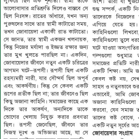
লুকিয়ে ছিল এক শূন্যতা। স্বামী তাকে
অংশ। তারা যা খুঁজ
ভালোবাসার প্রতিশ্রুতি দিলেও বাস্তবে সে
শুদ্ধ সম্পর্ক, একটি ন
ছিল নিঃসঙ্গ। রাতের আঁধারে, যখন অন্য
তাদেরকে নিজেদের অস
পুরুষদের সাথে তার স্বামী কাটাতো সময়,
এগিয়ে যেতে হয়
তখন জোবায়েদা একাকী রাত কাটাতো।
কাহিনিগুলো লিখব
সে জানত, তার স্বামী একজন খলনায়ক,
কাহিনিগুলো তুলে ধর
কিন্তু নিজের মর্যাদা ও ইজ্জত রক্ষার জন্য
ঘটে যাওয়া অসংগতি
তার মুখ খুলতে পারছিল না। একদিন,
গল্পগুলো শুধুমাত্
জোবায়েদার জীবনে নতুন একটি চরিত্রের
সমাজের প্রতিটি নার
আগমন ঘটে—রূপসী। রূপসী ছিল একটি
একটি শিক্ষা। আমি জ
রহস্যময়ী নারী, যার সৌন্দর্য ছিল অপূর্ব
কেবল কষ্ট নয়, সেখা
এবং আকর্ষণীয়। কিন্তু সে কেবল একটি
সাহস ও নতুনভাবে শুরু
রূপের প্রতীক ছিল না; তার জীবনেও ছিল
এভাবেই, আমি জোব
কিছু অজানা কাহিনি। সমাজের কাছে এক
অজানা কাহিনিগুলো ত
দিকে তার আকর্ষণ, অন্যদিকে তাকে
করবো, যেন সমাজ ত
ভোগের খেলায় নিযুক্ত করার প্রবণতা
তাদের কষ্ট বোঝে, 
ছিল। রূপসী জেনেছিল, জীবনে তার
একটি নতুন সূর্যের 
নিজস্ব দুঃখ ও অভিজ্ঞতা আছে, যা সে
জোবায়েদার সংগ্রাম