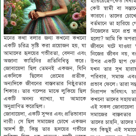
হারিয়েছে—কেউ বিবাহ 
কেউ স্বামী বা সন্তা
কারণে। তাদের চোখে 
বর্তমানে তা হারিয়ে 
নিজেদের মনে প্রশ্ন
মনের কথা বলার জন্য কখনো কখনো
হলো? আমি কি অপরাধ
একটি চরিত্র সৃষ্টি করা প্রয়োজন হয়, যা
জীবনে ঘটে যাওয়া
আমাদের হৃদয়ের গভীরতা, বেদনা এবং
নিজের জীবন নয়, ব
অজানা কাহিনির প্রতিনিধিত্ব করে।
উপর একটি ছাপ ফে
জোবায়েদা ছিল তেমনই একজন, যিনি
যখন তার সুখ হার
একদিকে ছিলেন প্রেমের প্রতীক,
পরিবার, সমাজ এবং
অন্যদিকে জীবনের বাস্তবতার নিষ্ঠুরতার
প্রভাব ফেলে। তারা সন
শিকার। তার গল্পের মাঝে লুকিয়ে ছিল
নিরাপদ ভবিষ্যৎ চান,
একটি অনন্য ব্যাখ্যা, যা আমাকে
কখনো তাদের সহায়তা
অনুপ্রাণিত করেছিল।
এই সকল জোবায়েদা ও
জোবায়েদা, একটি সুন্দর এবং প্রতিভাবান
সমাজের বাস্তবতার এ
নারী। সে ছিল সমাজের চোখে একজন
তাদের চাহনি, তাদের ক
আদর্শ স্ত্রী, কিন্তু তার হৃদয়ের গভীরে
সব কিছুই এই সমাজের