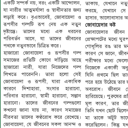
একটি সম্পর্ক নয়, বরং একটি আন্দোলন,
তাকায়, যেখানে নতু
যা নারীর আত্মমর্যাদা ও স্বাধীনতার জন্য
করছে, যেখানে সে
লড়াই করে। বৃএভাবেই, জোবায়েদা ও
হাসার, ভালোবাসার অ
রূপসীর গল্পটি রূপ নেয় এক নতুন
জোবায়েদার কষ্ট
দৃষ্টান্তে। তাদের মধ্যে এক ধরনের
জোবায়েদার জীবন
পরিবর্তন আসে, যা তাদের জীবনের
প্রেক্ষাপটের মধ্যে ঘুর
পথকে নতুনভাবে চিত্রিত করে।
গোধূলির রঙ তার মন
হাজারো জোবায়েদা ও রূপসীর গল্প
কারণ সে জানে, জীব
সমাজের প্রতিটি কোণে দাঁড়িয়ে আছে
পরীক্ষার মধ্যে ফেল
হাজারো নারী, যারা নিজেদের গল্প
নিজেকে একাকী অনুভ
লিখতে পারেননি। তারা হলো সেই
যিনি প্রথমে ছিল তার 
জোবায়েদা ও রূপসী, যারা একাধিক
পরে হয়ে উঠেছে তার জ
কারণে দিশাহারা, সংসার হারানো,
অবরোধ। জীবনে জো
পরিবার হারানো, স্বামী হারানো, সন্তান
হারিয়েছে। পুরুষের প্
হারানো। তাদের জীবনের গল্পগুলো
মূল কারণ, তার জী
কখনো জানা যায় না, কারণ সমাজের
তিনি যখন ছোট ছিলেন
নীরবতা তাদের কণ্ঠরোধ করে রেখেছে।
মা তাকে অটুট ভা
জোবায়েদা, যে জীবনের সকল আনন্দ ও
করেছিলেন। কিন্তু 