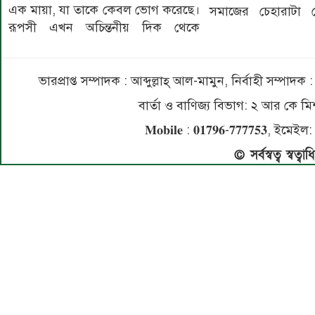
এক মায়া, যা তাকে কেবল ভোগ করেছে।
সমাজের চেহারাটা
রূপসী এখন অচিন্তনীয় দিক থেকে
ভারপ্রাপ্ত সম্পাদক : আব্দুল্লাহ্ আল-মামুন, নির্বাহী সম্প
বার্তা ও বাণিজ্য বিভাগ: ২ আর কে
𝐌𝐨𝐛𝐢𝐥𝐞 : 𝟎𝟏𝟕𝟗𝟔-𝟕𝟕𝟕𝟕𝟓
© সর্বস্বত্ব স্বত্ব