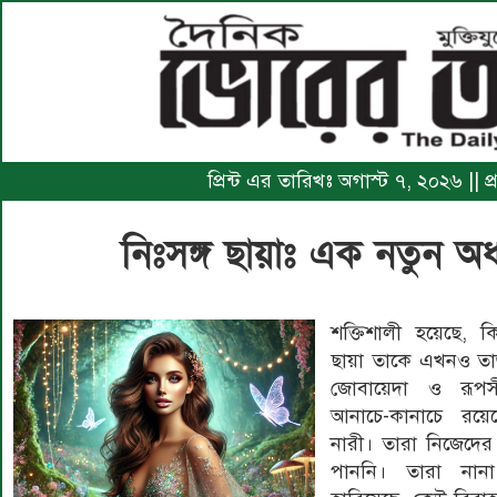
প্রিন্ট এর তারিখঃ অগাস্ট ৭, ২০২৬ ||
নিঃসঙ্গ ছায়াঃ এক নতুন অ
শক্তিশালী হয়েছে, ক
ছায়া তাকে এখনও তাড়
জোবায়েদা ও রূপ
আনাচে-কানাচে র
নারী। তারা নিজেদের
পাননি। তারা নান