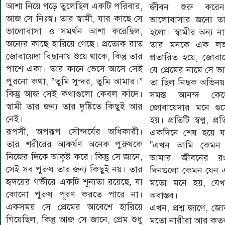
আশা নিয়ে গড়ে তুলেছিল একটি পরিবার,
জীবন শুরু করে
আজ সে নিঃস্ব। তার স্বামী, যার কাছে সে
ভালোবাসার জন্যে তা
ভালোবাসা ও সমর্থন আশা করেছিল,
হলো। স্বামীর অন্য না
অন্যের কাছে হারিয়ে গেছে। প্রত্যেক রাত
তার মনকে এক লহ
জোবায়েদা বিছানায় শুয়ে থাকে, কিন্তু তার
প্রতারিত হয়ে, জোবা
পাশে একা। তার কানে ভেসে আসে সেই
যে প্রেমের নামে সে ভ
পুরনো কথা, “তুমি সুন্দর, তুমি আমার।”
তা ছিল নিছক অভিনয়
কিন্তু আজ সেই কথাগুলো কেবল কাঁদে।
সমস্ত আনন্দ ক
স্বামী তার জন্য তার দৃষ্টিতে কিছুই আর
জোবায়েদার মনে গুমো
নেই।
হয়। প্রতিটি স্বপ্ন, 
রূপসী, অপরূপ সৌন্দর্যের অধিকারী।
একদিনে শেষ হয়ে যা
তার শরীরের আকর্ষণ অনেক পুরুষকে
"এখন আমি কেমন 
নিজের দিকে আকৃষ্ট করে। কিন্তু সে জানে,
আমার জীবনের রং
সেই সব পুরুষ তার জন্য কিছুই নয়। তার
দিনগুলো কেমন যেন এক
হৃদয়ের গভীরে একটি শূন্যতা রয়েছে, যা
মতো মনে হয়, যেখ
কোনো পুরুষ পূরণ করতে পারে না।
অবাস্তব।
একসময় সে প্রেমের আবেশে হারিয়ে
এখন, প্রশ্ন জাগে, জ
গিয়েছিল, কিন্তু আজ সে জানে, প্রেম শুধু
মতো নারীরা আর কতবা