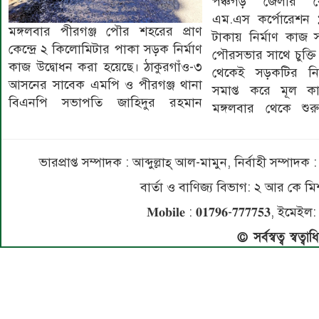
পঞ্চগড় জেলার 
¯’ানীয় লোকজন উ
এম.এস কর্পোরেশন 
সড়কটি নির্মাণ কা
মঙ্গলবার পীরগঞ্জ পৌর শহরের প্রাণ
টাকায় নির্মাণ কাজ স
সরকারি নিয়ম অনুযা
কেন্দ্রে ২ কিলোমিটার পাকা সড়ক নির্মাণ
পৌরসভার সাথে চুক্তি
পৌরসভার প্রকৌশলী
কাজ উদ্বোধন করা হয়েছে। ঠাকুরগাঁও-৩
থেকেই সড়কটির নি
আসনের সাবেক এমপি ও পীরগঞ্জ থানা
সমাপ্ত করে মূল কা
বিএনপি সভাপতি জাহিদুর রহমান
মঙ্গলবার থেকে শু
ভারপ্রাপ্ত সম্পাদক : আব্দুল্লাহ্ আল-মামুন, নির্বাহী সম্প
বার্তা ও বাণিজ্য বিভাগ: ২ আর কে
𝐌𝐨𝐛𝐢𝐥𝐞 : 𝟎𝟏𝟕𝟗𝟔-𝟕𝟕𝟕𝟕𝟓
© সর্বস্বত্ব স্বত্ব