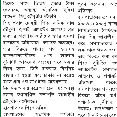
হিসেবে মাসে তিরিশ হাজার টাকা
পূরণ করেননি। আ
বেতনসহ অন্যান্য অনৈতিক সুবিধা
প্রতিকার
পাচ্ছেন। শিবু চৌধুরীর পটভূমি
হাসপাতালের প্রশাসন পূ
শিবু প্রসাদ চৌধুরী, পিতা মানিক লাল
২০০৩ ও ২০০৫ সালে 
চৌধুরী, জুলাই আগস্টের প্রকাশ্যে ছাত্র
লিখিতভাবে কৈফিয়
জনতার আন্দোলনকারীদের ওপর হামলা
কিন্তু শিবু জাহাঙ্গ
চালানোর অভিযোগে পলাতক রয়েছেন।
করে হাসপাতালের কর
তার বিরুদ্ধে থানায় গণ হত্যাসহ
এমনভাবে ক্ষমতা ধরে
আন্দোলনকারীদের ওপর হামলার
তার বিরুদ্ধে কথা ব
সুনির্দিষ্ট অভিযোগ রয়েছে। তবে মজার
শিবুর দুর্নীতির 
বিষয় হলো, তিনি চাকরতে নিয়মিত
ডায়াবেটিক হাসপা
হাজর না হওয়া এবং চাকরি না করেও
আত্মসাৎ ও প্রশাসনি
মাসে প্রায় এক লাখ টাকা অবৈধভাবে
অভিযোগ শহরের
নিয়মিত আদায় করে আসছেন। এই অবস্থা
হাসপাতালের গণ সংযোগ
চলছে তথাকথিত সভাপতি জাহাঙ্গীর
বিরুদ্ধে অবৈধ অর
চৌধুরীর বদৌলতে।
প্রশাসনিক দুর্নীতি
হাসপাতালে শিবুর ভূমিকা
উঠেছে। হাসপাতাল সূ
হাসপাতলের শতাধিক কর্মচারী
পুরো দিনটি নেতা হে