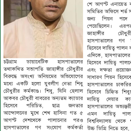
শে আগস্ট এনায়েত ব
সমিতির অফিসে শর্ত স
জন্য পিয়ন পদে 
পেয়েছিলেন। এর
জাহাঙ্গীর চৌধু
হাসপাতালের গণ স
হিসেবে দায়িত্ব পাল
এদিকে, হাসপাতালের
চট্টগ্রাম ডায়াবেটিক হাসপাতালের
হিসেবে দায়িত্ব পালনে
তথাকথিত সভাপতি জাহাঙ্গীর চৌধুরীর
এবং দক্ষতা প্রয
বিরুদ্ধে অসংখ্য অনিয়মের অভিযোগের
সাধারণ পিয়ন হিসেবে 
মধ্যে একটি হলো যুবলীগ নেতা শিবু
হাসপাতালের চাকরির 
চৌধুরীর কর্মকাণ্ড। শিবু, যিনি হেলাল
হিসেবে চিহ্নিত শিবুক
আকবর চৌধুরী বাবরের অন্যতম ক্যাডার
দায়িত্ব দেয়ার ক
হিসেবে পরিচিত, ছাত্র জনতার
হাসপাতালের অভ্যন্তরী
আন্দোলনের মুখে শেখ হাসিনা গত ৫
এমন দায়িত্ব প
আগস্ট দেশথেকে পালানোর পরও
বিশ্ববিদ্যালয় থেক
হাসপাতালের গণ সংযোগ কর্মকর্তা
উচ্চ ডিগ্রি নিতে হবে, 