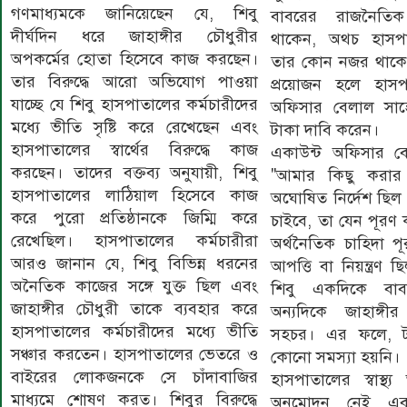
গণমাধ্যমকে জানিয়েছেন যে, শিবু
বাবরের রাজনৈতিক কর
দীর্ঘদিন ধরে জাহাঙ্গীর চৌধুরীর
থাকেন, অথচ হাসপাত
অপকর্মের হোতা হিসেবে কাজ করছেন।
তার কোন নজর থাকে 
তার বিরুদ্ধে আরো অভিযোগ পাওয়া
প্রয়োজন হলে হাসপ
যাচ্ছে যে শিবু হাসপাতালের কর্মচারীদের
অফিসার বেলাল সাহ
মধ্যে ভীতি সৃষ্টি করে রেখেছেন এবং
টাকা দাবি করেন।
হাসপাতালের স্বার্থের বিরুদ্ধে কাজ
একাউন্ট অফিসার বে
করছেন। তাদের বক্তব্য অনুযায়ী, শিবু
"আমার কিছু করার
হাসপাতালের লাঠিয়াল হিসেবে কাজ
অঘোষিত নির্দেশ ছিল 
করে পুরো প্রতিষ্ঠানকে জিম্মি করে
চাইবে, তা যেন পূরণ 
রেখেছিল। হাসপাতালের কর্মচারীরা
অর্থনৈতিক চাহিদা পূ
আরও জানান যে, শিবু বিভিন্ন ধরনের
আপত্তি বা নিয়ন্ত্রণ 
অনৈতিক কাজের সঙ্গে যুক্ত ছিল এবং
শিবু একদিকে বাব
জাহাঙ্গীর চৌধুরী তাকে ব্যবহার করে
অন্যদিকে জাহাঙ্গীর 
হাসপাতালের কর্মচারীদের মধ্যে ভীতি
সহচর। এর ফলে, ট
সঞ্চার করতেন। হাসপাতালের ভেতরে ও
কোনো সমস্যা হয়নি।
বাইরের লোকজনকে সে চাঁদাবাজির
হাসপাতালের স্বাস্থ্
মাধ্যমে শোষণ করত। শিবুর বিরুদ্ধে
অনুমোদন নেই এ