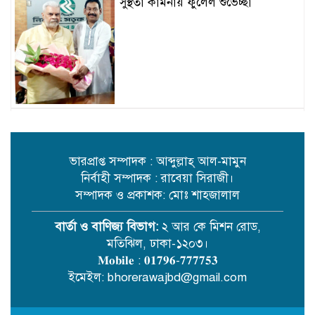
সুস্থতা কামনায় ফুলেল শুভেচ্ছা
শেরপুরে জমি সংক্রান্ত জেরে গুরুত্বর
আহত-১
ভারপ্রাপ্ত সম্পাদক : আব্দুল্লাহ্ আল-মামুন
নির্বাহী সম্পাদক : রাবেয়া সিরাজী।
সম্পাদক ও প্রকাশক: মোঃ শাহজালাল
বার্তা ও বাণিজ্য বিভাগ:
২ আর কে মিশন রোড,
মতিঝিল, ঢাকা-১২০৩।
শ্রীপুরের বিশিষ্ট সমাজসেবক মোঃ
𝐌𝐨𝐛𝐢𝐥𝐞 : 𝟎𝟏𝟕𝟗𝟔-𝟕𝟕𝟕𝟕𝟓𝟑
ইসমাইল হোসেন এর ১২তম মৃত্যুবার্ষিকী
ইমেইল: bhorerawajbd@gmail.com
১২ আগস্ট বুধবার