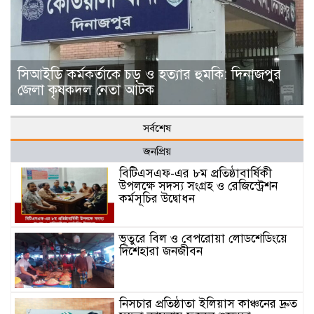
সিআইডি কর্মকর্তাকে চড় ও হত্যার হুমকি: দিনাজপুর
জেলা কৃষকদল নেতা আটক
সর্বশেষ
জনপ্রিয়
বিটিএসএফ-এর ৮ম প্রতিষ্ঠাবার্ষিকী
উপলক্ষে সদস্য সংগ্রহ ও রেজিস্ট্রেশন
কর্মসূচির উদ্বোধন
​ভূতুরে বিল ও বেপরোয়া লোডশেডিংয়ে
দিশেহারা জনজীবন
নিসচার প্রতিষ্ঠাতা ইলিয়াস কাঞ্চনের দ্রুত