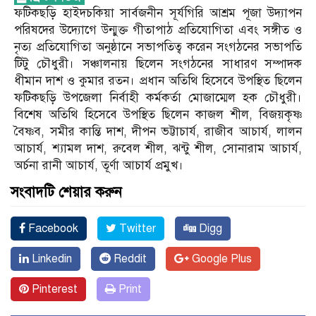
ফটিকছড়ি হাইদচকিয়া সার্বজনীন সূর্যগিরি আশ্রম পূজা উদ্যাপন
পরিষদের উদ্যোগে উন্মুক্ত গীতাপাঠ প্রতিযোগিতা এবং সঙ্গীত ও
নৃত্য প্রতিযোগিতা অনুষ্ঠানে সভাপতিত্ব করেন সংগঠনের সভাপতি
টিটু চৌধুরী। সঞ্চালনায় ছিলেন সংগঠনের সাধারণ সম্পাদক
ধীমান দাশ ও কুমার রতন। প্রধান অতিথি হিসেবে উপস্থিত ছিলেন
ফটিকছড়ি উপজেলা নির্বাহী কর্মকর্তা মোজাম্মেল হক চৌধুরী।
বিশেষ অতিথি হিসেবে উপস্থিত ছিলেন কাজল শীল, বিজয়কৃষ্ণ
বৈষ্ণব, সমীর কান্তি দাশ, দীপন ভট্টাচার্য, রাজীব আচার্য, লালন
আচার্য, শ্যামল দাশ, রুবেল শীল, ঝন্টু শীল, সোনারাম আচার্য,
অর্চনা রানী আচার্য, তূর্ণা আচার্য প্রমুখ।
সংবাদটি শেয়ার করুন
Facebook
Twitter
Digg
Linkedin
Reddit
Google Plus
Pinterest
Print