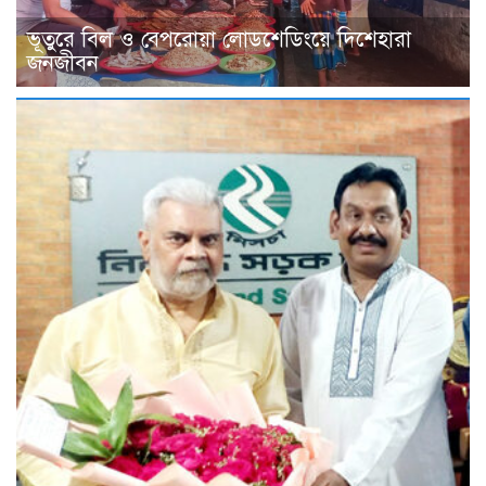
​ভূতুরে বিল ও বেপরোয়া লোডশেডিংয়ে দিশেহারা
জনজীবন