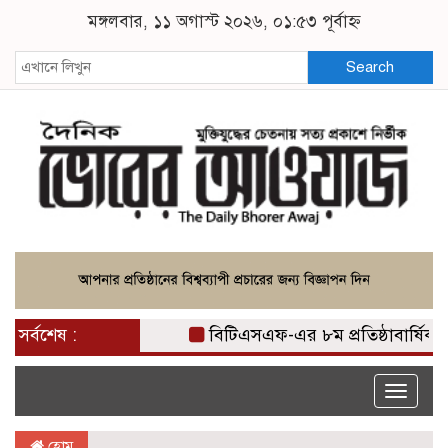
মঙ্গলবার, ১১ অগাস্ট ২০২৬, ০১:৫৩ পূর্বাহ্ন
Search
সর্বশেষ :
বিটিএসএফ-এর ৮ম প্রতিষ্ঠাবার্ষিকী উপলক্ষে
Toggle
naviga
হোম