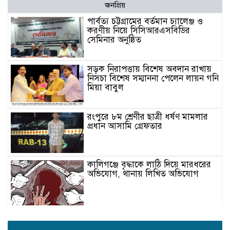
জনপ্রিয়
পার্বত্য চট্টগ্রামের বর্তমান চ্যালেঞ্জ ও
করণীয় নিয়ে সিসিআরএসবিডির
সেমিনার অনুষ্ঠিত
সড়ক নিরাপত্তায় বিশেষ অবদান রাখায়
নিসচা বিশেষ সম্মাননা পেলেন লায়ন গনি
মিয়া বাবুল
রংপুরে ৮ম শ্রেণীর ছাত্রী ধর্ষণ মামলার
প্রধান আসামি গ্রেফতার
কালিগঞ্জে বৃদ্ধাকে লাঠি দিয়ে মারধরের
অভিযোগ, থানায় লিখিত অভিযোগ
জামালপুর বকশীগঞ্জ পুরাতন কারাগারে
এখন মাদক সেবীদের আস্তানা