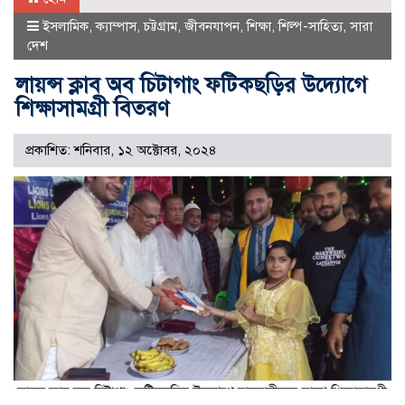
ইসলামিক
,
ক্যাম্পাস
,
চট্টগ্রাম
,
জীবনযাপন
,
শিক্ষা
,
শিল্প-সাহিত্য
,
সারা
দেশ
লায়ন্স ক্লাব অব চিটাগাং ফটিকছড়ির উদ্যোগে
শিক্ষাসামগ্রী বিতরণ
প্রকাশিত: শনিবার, ১২ অক্টোবর, ২০২৪