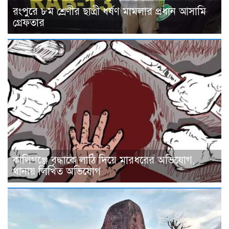
রংপুরে ৮ম শ্রেণীর ছাত্রী ধর্ষণ মামলার প্রধান আসামি
গ্রেফতার
কালিগঞ্জে বৃদ্ধাকে লাঠি দিয়ে মারধরের অভিযোগ,
থানায় লিখিত অভিযোগ