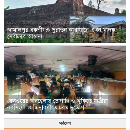
জামালপুর বকশীগঞ্জ পুরাতন কারাগারে এখন মাদক
সেবীদের আস্তানা
রেলওয়ের অবহেলায় ভোগান্তি ও ঝুঁকিতে যাত্রীরা:
নরসিংদী ও জিনারদীতে চরম দুর্ভোগ
সর্বশেষ