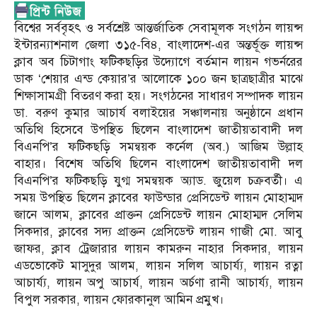
বিশ্বের সর্ববৃহৎ ও সর্বশ্রেষ্ট আন্তর্জাতিক সেবামূলক সংগঠন লায়ন্স
ইন্টারন্যাশনাল জেলা ৩১৫-বি৪, বাংলাদেশ-এর অন্তর্ভূক্ত লায়ন্স
ক্লাব অব চিটাগাং ফটিকছড়ির উদ্যোগে বর্তমান লায়ন গভর্নরের
ডাক ‘শেয়ার এন্ড কেয়ার’র আলোকে ১০০ জন ছাত্রছাত্রীর মাঝে
শিক্ষাসামগ্রী বিতরণ করা হয়। সংগঠনের সাধারণ সম্পাদক লায়ন
ডা. বরুণ কুমার আচার্য বলাইয়ের সঞ্চালনায় অনুষ্ঠানে প্রধান
অতিথি হিসেবে উপস্থিত ছিলেন বাংলাদেশ জাতীয়তাবাদী দল
বিএনপি’র ফটিকছড়ি সমন্বয়ক কর্নেল (অব.) আজিম উল্লাহ
বাহার। বিশেষ অতিথি ছিলেন বাংলাদেশ জাতীয়তাবাদী দল
বিএনপি’র ফটিকছড়ি যুগ্ম সমন্বয়ক অ্যাড. জুয়েল চক্রবর্তী। এ
সময় উপস্থিত ছিলেন ক্লাবের ফাউন্ডার প্রেসিডেন্ট লায়ন মোহাম্মদ
জানে আলম, ক্লাবের প্রাক্তন প্রেসিডেন্ট লায়ন মোহাম্মদ সেলিম
সিকদার, ক্লাবের সদ্য প্রাক্তন প্রেসিডেন্ট লায়ন গাজী মো. আবু
জাফর, ক্লাব ট্রেজারার লায়ন কামরুন নাহার সিকদার, লায়ন
এডভোকেট মাসুদুর আলম, লায়ন সলিল আচার্য্য, লায়ন রত্না
আচার্য্য, লায়ন অপু আচার্য, লায়ন অর্চণা রানী আচার্য্য, লায়ন
বিপুল সরকার, লায়ন ফোরকানুল আমিন প্রমুখ।