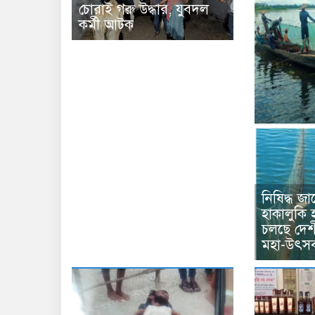
চোরাই গরু উদ্ধার, যুবদল
কর্মী আটক
নিষিদ্ধ জ
হাকালুকি
চলছে দেশ
মহা-উৎস