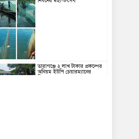
নিধনের মহা-উৎসব
তারাগঞ্জে ২ লাখ টাকার প্রকল্পের
অনিয়ম ইউপি চেয়ারম্যানের
বিরুদ্ধে
ভুমি বিরুধে নৃশংসতা ৩ জন
হাসপাতালে ১ জনের অবস্হা
আশংকাজনক
ঝিনাইগাতীতে ১৭ লাখ টাকার
ভারতীয় মদ জব্দ