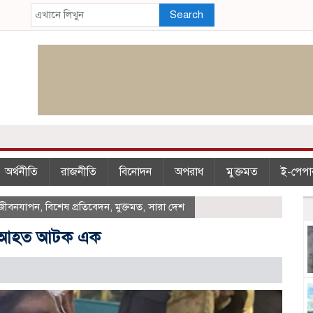
Search
অর্থনীতি
রাজনীতি
বিনোদন
অপরাধ
মুক্তমত
ই-পেপা
জীবনযাপন
,
বিশেষ প্রতিবেদন
,
মুক্তমত
,
সারা দেশ
িতে আহত আটক এক