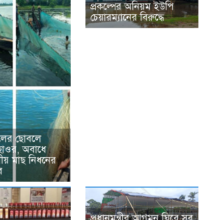
প্রকল্পের অনিয়ম ইউপি
চেয়ারম্যানের বিরুদ্ধে
ালের ছোবলে
 হাওর, অবাধে
ীয় মাছ নিধনের
ব
প্রধানমন্ত্রীর আগমন ঘিরে সব