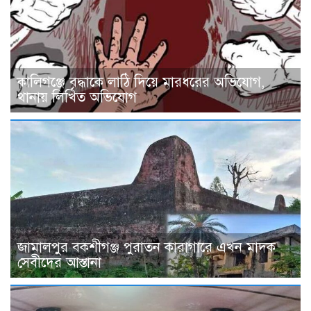
কালিগঞ্জে বৃদ্ধাকে লাঠি দিয়ে মারধরের অভিযোগ,
থানায় লিখিত অভিযোগ
জামালপুর বকশীগঞ্জ পুরাতন কারাগারে এখন মাদক
সেবীদের আস্তানা