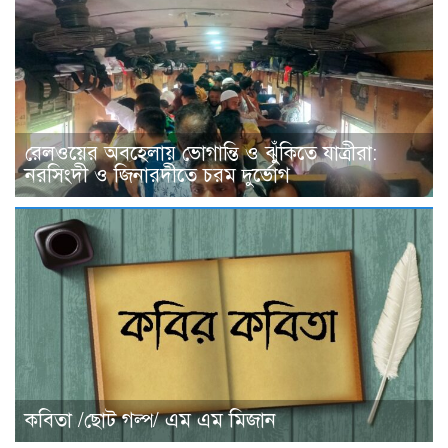
রেলওয়ের অবহেলায় ভোগান্তি ও ঝুঁকিতে যাত্রীরা:
নরসিংদী ও জিনারদীতে চরম দুর্ভোগ
কবিতা /ছোট গল্প/ এম এম মিজান