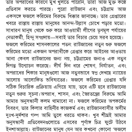
তার অপরাধের কারণে মুখ খুলতে পারেনি, তারা আজ মুক্ত কণ্ঠে
প্রতিবাদ করতে পারছে। পুরো রাউজান এবং চট্টগ্রাম আজ
একসঙ্গে ফজলে করিমের বিরুদ্ধে ধিক্কার জানাচ্ছে। তার গ্রেপ্তারের
খবরে রাস্তায় রাস্তায় মানুষের আনন্দ-উল্লাস চোখে পড়ার মতো।
সাধারণ মানুষ থেকে শুরু করে আওয়ামী লীগের তৃণমূল পর্যায়ের
নেতাকর্মী, হিন্দু সম্প্রদায়—সবাই তার বিচার চেয়ে সরব হয়েছে।
ফজলে করিমের শাসনকালের পতন: রাউজানের নতুন শুরু ফজলে
করিমের মতো একজন অপরাধীকে গ্রেপ্তার করে আইনের আওতায়
আনা কেবল রাউজানের জন্য নয়, চট্টগ্রামের জন্যও এক নতুন
দিগন্ত উন্মোচন করেছে। দীর্ঘ দিন ধরে শোষণ, নির্যাতন, এবং
অপরাধের শিকার মানুষগুলো আজ নতুনভাবে স্বপ্ন দেখছে ন্যায়ের
আলোয় আলোকিত ভবিষ্যতের। ফজলে করিমের গ্রেপ্তার যদি
সঠিক বিচারিক প্রক্রিয়ায় এগিয়ে যায়, তবে এটি হবে রাউজানের
নতুন শুরুর সূচনা।অপরাধ, শাসন, এবং স্বৈরতন্ত্রের বিরুদ্ধে আমি
আমার অনুসন্ধানী কলম থামাবো না। ফজলে করিমের অপকর্মের
বিবরণ, তার কিলার বাহিনীর কাজকর্ম এবং রাউজানবাসীর অসীম
দুঃখ-দুর্দশার গল্প আমি তুলে ধরতে থাকব। খুব শীঘ্রই আমার
অনুসন্ধানী প্রতিবেদনগুলোতে এসবের পূর্ণাঙ্গ চিত্র ফুটে উঠবে
ইনশাআল্লাহ। রাউজানের মানুষ যেন আর কখনো কোনো ‘ফজলে