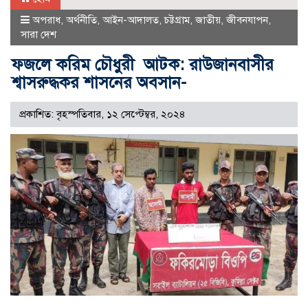
অপরাধ
,
অর্থনীতি
,
আইন-আদালত
,
চট্টগ্রাম
,
জাতীয়
,
জীবনযাপন
,
সারা দেশ
ফজলে করিম চৌধুরী আটক: রাউজানবাসীর
শ্বাসরুদ্ধকর শাসনের অবসান-
প্রকাশিত: বৃহস্পতিবার, ১২ সেপ্টেম্বর, ২০২৪