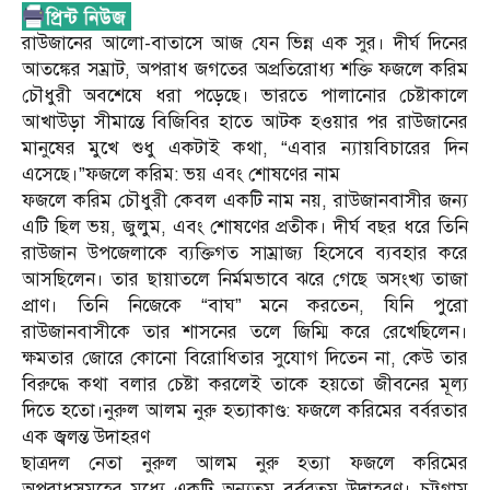
রাউজানের আলো-বাতাসে আজ যেন ভিন্ন এক সুর। দীর্ঘ দিনের
আতঙ্কের সম্রাট, অপরাধ জগতের অপ্রতিরোধ্য শক্তি ফজলে করিম
চৌধুরী অবশেষে ধরা পড়েছে। ভারতে পালানোর চেষ্টাকালে
আখাউড়া সীমান্তে বিজিবির হাতে আটক হওয়ার পর রাউজানের
মানুষের মুখে শুধু একটাই কথা, “এবার ন্যায়বিচারের দিন
এসেছে।”ফজলে করিম: ভয় এবং শোষণের নাম
ফজলে করিম চৌধুরী কেবল একটি নাম নয়, রাউজানবাসীর জন্য
এটি ছিল ভয়, জুলুম, এবং শোষণের প্রতীক। দীর্ঘ বছর ধরে তিনি
রাউজান উপজেলাকে ব্যক্তিগত সাম্রাজ্য হিসেবে ব্যবহার করে
আসছিলেন। তার ছায়াতলে নির্মমভাবে ঝরে গেছে অসংখ্য তাজা
প্রাণ। তিনি নিজেকে “বাঘ” মনে করতেন, যিনি পুরো
রাউজানবাসীকে তার শাসনের তলে জিম্মি করে রেখেছিলেন।
ক্ষমতার জোরে কোনো বিরোধিতার সুযোগ দিতেন না, কেউ তার
বিরুদ্ধে কথা বলার চেষ্টা করলেই তাকে হয়তো জীবনের মূল্য
দিতে হতো।নুরুল আলম নুরু হত্যাকাণ্ড: ফজলে করিমের বর্বরতার
এক জ্বলন্ত উদাহরণ
ছাত্রদল নেতা নুরুল আলম নুরু হত্যা ফজলে করিমের
অপরাধসমূহের মধ্যে একটি অন্যতম বর্বরতম উদাহরণ। চট্টগ্রাম