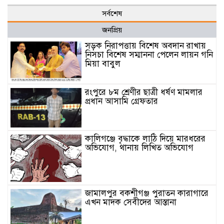
সর্বশেষ
জনপ্রিয়
সড়ক নিরাপত্তায় বিশেষ অবদান রাখায়
নিসচা বিশেষ সম্মাননা পেলেন লায়ন গনি
মিয়া বাবুল
রংপুরে ৮ম শ্রেণীর ছাত্রী ধর্ষণ মামলার
প্রধান আসামি গ্রেফতার
কালিগঞ্জে বৃদ্ধাকে লাঠি দিয়ে মারধরের
অভিযোগ, থানায় লিখিত অভিযোগ
জামালপুর বকশীগঞ্জ পুরাতন কারাগারে
এখন মাদক সেবীদের আস্তানা