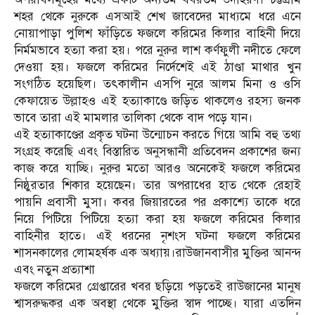
শহর থেকে নুরুকে এসআই শেখ জাবেদের মাধ্যমে ধরে এনে
নোয়াপাড়া পুলিশ ফাঁড়িতে ফজলে করিমের কিলার বাহিনী দিয়ে
নির্মমভাবে হত্যা করা হয়। পরে নুরুর লাশ কর্ণফুলী নদীতে ফেলে
দেওয়া হয়। ফজলে করিমের নির্দেশেই এই ঠাণ্ডা মাথার খুন
সংগঠিত হয়েছিল। তৎকালীন এসপি নুরে আলম মিনা ও ওসি
কেফায়েত উল্লাহও এই হত্যাকাণ্ডে জড়িত থাকলেও রহস্য জনক
ভাবে তারা এই মামলার তালিকা থেকে বাদ পড়ে যান।
এই হত্যাকাণ্ডের প্রকৃত ঘটনা উন্মোচন করতে গিয়ে আমি বহু তথ্য
সংগ্রহ করেছি এবং বিস্তারিত অনুসন্ধানী প্রতিবেদন প্রকাশের জন্য
কাজ করে যাচ্ছি। নুরুর মতো আরও অনেকেই ফজলে করিমের
নিষ্ঠুরতার শিকার হয়েছেন। তার অপরাধের হাত থেকে রেহাই
পায়নি প্রবাসী মুসা। কবর জিয়ারতের পর প্রকাশ্যে তাকে ধরে
নিয়ে পিটিয়ে পিটিয়ে হত্যা করা হয় ফজলে করিমের কিলার
বাহিনীর হাতে। এই ধরনের নৃশংস ঘটনা ফজলে করিমের
শাসনকালের লোমহর্ষক এক অধ্যায়।রাউজানবাসীর মুক্তির আনন্দ
এবং নতুন প্রত্যাশা
ফজলে করিমের গ্রেপ্তারের খবর ছড়িয়ে পড়তেই রাউজানের মানুষ
শ্বাসরুদ্ধকর এক অবস্থা থেকে মুক্তির স্বাদ পাচ্ছে। যারা এতদিন