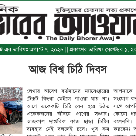
িন্ট এর তারিখঃ অগাস্ট ৭, ২০২৬ || প্রকাশের তারিখঃ সেপ্টেম্বর ১, 
আজ বিশ্ব চিঠি দিবস
লেখার আবেগ বর্তমানের ম্যাসেঞ্জারের
আপনাকে প্রিয় মানুষদের সঙ্গে পুনরায়
টেক্সট কিংবা মেইলে পাওয়া যায় না।
সংযোগ করার সুযোগ করে দিবে। যাদের
আগে একেকটি চিঠি যেন হয়ে উঠত
সঙ্গে আপনি হয়তো বেশ কিছুদিন ধরে
একেকজনের জীবনে প্রাণের সঞ্চার।
কোনো ধরনের যোগাযোগ কিংবা কথা
আজকাল দাপ্তরিক কাজ ছাড়া চিঠির
বলেননি। দিবসটি যেভাবে উদযাপন
ব্যবহার নেই বললেই চলে। খুব কম
করবেনঃ আজকের দিনটি স্মরণীয় করে