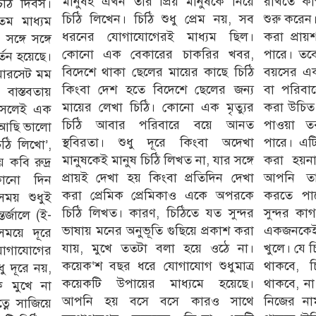
মানুষই এখন তার প্রিয় মানুষকে নিয়ে
রাখতে কাগজ–কলম বের করে লিখতে
চিঠি দিবস।
চিঠি লিখেন। চিঠি শুধু প্রেম নয়, সব
শুরু করেন। কাকে লিখতে হবে, তা বাছাই
ম মাধ্যম
ধরনের যোগাযোগেরই মাধ্যম ছিল।
করা প্রায়শই সবচেয়ে কঠিন কাজ হতে
ঙ্গে সঙ্গে
কোনো এক বেকারের চাকরির খবর,
পারে। তবে এক্ষেত্রে আপনার যে কোনো
্তন হয়েছে।
বিদেশে থাকা ছেলের মায়ের কাছে চিঠি
বয়সের একজন পুরনো বন্ধু, প্রিয় মানুষ
মারসেট মম
কিংবা দেশ হতে বিদেশে ছেলের জন্য
বা পরিবারের যেকোনো সদস্য নির্বাচন
বাস্তবতায়
মায়ের লেখা চিঠি। কোনো এক মৃত্যুর
করা উচিত। একটি লিখিত ব্যক্তিগত চিঠি
 আসলেই এক
চিঠি আবার পরিবারে বয়ে আনত
পাওয়া তরুণদের জন্য অভিনব হতে
ো আছি ভালো
স্থবিরতা। শুধু দূরে কিংবা অদেখা
পারে। এটি এমন কিছু যা আর কখনো
ঠি লিখো’,
মানুষকেই মানুষ চিঠি লিখত না, যার সঙ্গে
করা হয়না এবং এটি লেখার মাধ্যমে
 কবি রুদ্র
প্রায়ই দেখা হয় কিংবা প্রতিদিন দেখা
আপনি তাদের সঙ্গে অনুভূতি শেয়ার
 কোনো দিন
করা প্রেমিক প্রেমিকাও একে অপরকে
করতে পারেন। আজকের দিনে একটি
সময় শুধুই
চিঠি লিখত। কারণ, চিঠিতে যত সুন্দর
সুন্দর কাগজে কলম দ্বারা সবচেয়ে প্রিয়
র্জালে (ই-
ভাষায় মনের অনুভূতি গুছিয়ে প্রকাশ করা
একজনকেই না হয় চিঠি লেখা যাক মন
সময়ে দূরে
যায়, মুখে ততটা বলা হয়ে ওঠে না।
খুলে। যে চিঠিতে একটি আন্তরিক সম্বোধন
োগাযোগের
কয়েক‘শ বছর ধরে যোগাযোগ শুধুমাত্র
থাকবে, চিঠির পরতে পরতে আবেগ
ু দূরে নয়,
কয়েকটি উপায়ের মাধ্যমে হয়েছে।
থাকবে, না বলা কথা থাকবে, আর শেষে
ে মুখে না
আপনি হয় বসে বসে কারও সাথে
নিজের নাম স্বাক্ষর করার আগে লেখা
নে সাজিয়ে