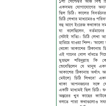
১লা সেপ্টেম্বর আজ বিশ্ব 
একসময় যোগাযোগের অন্যত
ছিল চিঠি। কালের বিবর্তনের স
চিঠি লেখার মাধ্যমেরও পরিবর
বহু আগে ইংরেজ কথাকার স
যা বলেছিলেন, বর্তমানের 
সেটাই সত্যি। চিঠি লেখা
হারিয়ে যাওয়া শিল্প। ‘ভাল
থেকো আকাশের ঠিকানায় চি
এই গানের বোল বাঁধতে গিয়ে
মুহম্মদ শহিদুল্লাহ কি
ভেবেছিলেন যে মানুষ এক
আকাশের ঠিকানায় অর্থাৎ অন্ত
মেইলে) চিঠি লিখবে! এক
থাকা আপনজনের সঙ্গে য
একটি মাধ্যমই ছিল চিঠি। শুধ
অন্তরের খুব কাছের কাউক
বলতে পারা কথাগুলোও সযত্