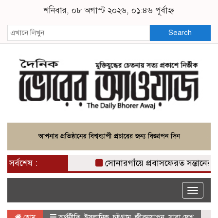
শনিবার, ০৮ অগাস্ট ২০২৬, ০১:৪৬ পূর্বাহ্ন
Search
সর্বশেষ :
সোনারগাঁয়ে প্রবাসফেরত সন্তানের নির্
Toggle
naviga
হোম
অর্থনীতি
,
ইসলামিক
,
চট্টগ্রাম
,
জীবনযাপন
,
সারা দেশ