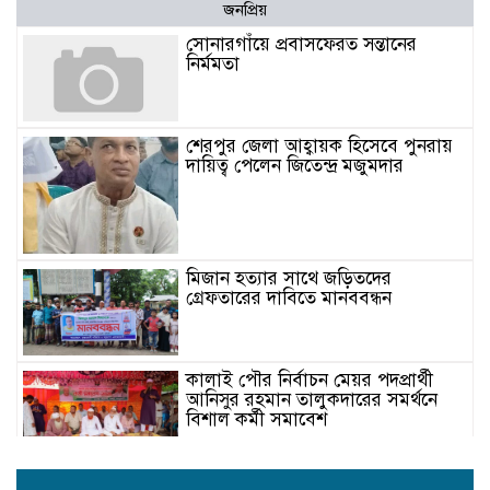
জনপ্রিয়
সোনারগাঁয়ে প্রবাসফেরত সন্তানের
নির্মমতা
শেরপুর জেলা আহ্বায়ক হিসেবে পুনরায়
দায়িত্ব পেলেন জিতেন্দ্র মজুমদার
মিজান হত্যার সাথে জড়িতদের
গ্রেফতারের দাবিতে মানববন্ধন
কালাই পৌর নির্বাচন মেয়র পদপ্রার্থী
আনিসুর রহমান তালুকদারের সমর্থনে
বিশাল কর্মী সমাবেশ
রবীন্দ্রনাথের ৮৫তম মৃত্যুবার্ষিকীতে