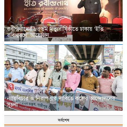
রবীন্দ্রনাথের ৮৫তম মৃত্যুবার্ষিকীতে ঢাকায় ‘ইতি
রবিস্মরণে’ আয়োজন
ন্যায়বিচার ও নিরাপত্তার দাবিতে কঠোর আন্দোলনের
সূচনা
সর্বশেষ