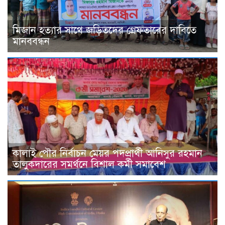
মিজান হত্যার সাথে জড়িতদের গ্রেফতারের দাবিতে
মানববন্ধন
কালাই পৌর নির্বাচন মেয়র পদপ্রার্থী আনিসুর রহমান
তালুকদারের সমর্থনে বিশাল কর্মী সমাবেশ