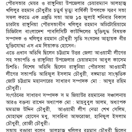
পৌরসভার মেয়র ও রাঙ্গুনিয়া উপজেলার চেয়ারম্যান আলহাজ্ব
খলিলুর রহমান চৌধুরীর চতুর্থ মৃত্যু বার্ষিকী উপলক্ষে স্মরণ সভা
সফল করতে এক প্রস্তুতি সভা আজ ১৩ জুলাই শনিবার বিকাল
চারটায় রাঙ্গুনিয়া পৌরসভাধীন খলিলুর রহমান অডিটোরিয়ামে
ডিজিটাল বাংলাদেশ পাবলিসিটি কাউন্সিলের মুক্তিযুদ্ধ বিষয়ক
সম্পাদক ও খলিলুর রহমান চৌধুরী স্মৃতি সংসদের আহ্বায়ক বীর
মুক্তিযোদ্ধা এস এম লিয়াকত হোসেন।
এতে প্রধান অতিথি ছিলেন চট্টগ্রাম উত্তর জেলা আওয়ামী লীগের
সহ সভাপতি ও রাঙ্গুনিয়া উপজেলার চেয়ারম্যান আবুল কাসেম
চিশতি। বিশেষ অতিথি ছিলেন রাঙ্গুনিয়া পৌরসভা আওয়ামী
লীগের সভাপতি আরিফুল ইসলাম চৌধুরী, বঙ্গমাতা সাংস্কৃতিক
জোট চট্টগ্রাম মহানগরের সাধারণ সম্পাদক মো : আব্দুর রহিম
চৌধুরী।
সংগঠনের সাধারণ সম্পাদক স ম জিয়াউর রহমানের সঞ্চালনায়
আরও বক্তব্য রাখেন অধ্যাপক মো : মাহবুবুল আলম, অধ্যাপক
মমতাজ উদ্দিন চৌধুরী, আওয়ামী লীগ নেতা শেখ সেলিম,
মোহাম্মদ হোসেন মধু, সাবরিনা আফরোজা, হানিফুল ইসলাম
চৌধুরী, রোজী চৌধুরী।
সভায় বক্তারা বলেন, আলহাজ্ব খলিলুর রহমান চৌধুরী ছিলেন