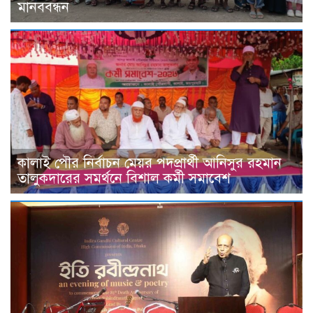
মানববন্ধন
কালাই পৌর নির্বাচন মেয়র পদপ্রার্থী আনিসুর রহমান
তালুকদারের সমর্থনে বিশাল কর্মী সমাবেশ