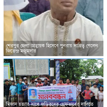
শেরপুর জেলা আহ্বায়ক হিসেবে পুনরায় দায়িত্ব পেলেন
জিতেন্দ্র মজুমদার
মিজান হত্যার সাথে জড়িতদের গ্রেফতারের দাবিতে