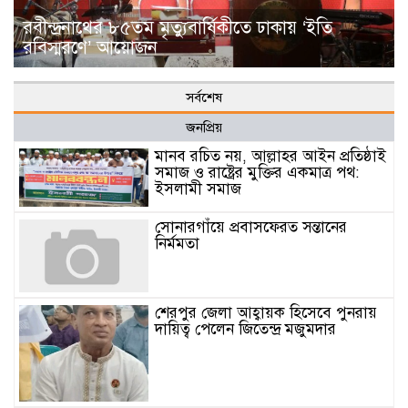
রবীন্দ্রনাথের ৮৫তম মৃত্যুবার্ষিকীতে ঢাকায় ‘ইতি
রবিস্মরণে’ আয়োজন
সর্বশেষ
জনপ্রিয়
মানব রচিত নয়, আল্লাহর আইন প্রতিষ্ঠাই
সমাজ ও রাষ্ট্রের মুক্তির একমাত্র পথ:
ইসলামী সমাজ
সোনারগাঁয়ে প্রবাসফেরত সন্তানের
নির্মমতা
শেরপুর জেলা আহ্বায়ক হিসেবে পুনরায়
দায়িত্ব পেলেন জিতেন্দ্র মজুমদার