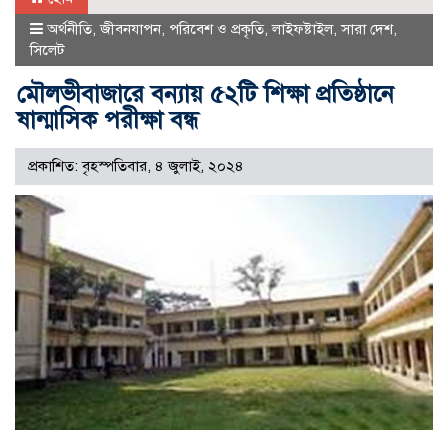
অর্থনীতি
,
জীবনযাপন
,
পরিবেশ ও প্রকৃতি
,
লাইফষ্টাইল
,
সারা দেশ
,
সিলেট
মৌলভীবাজারে বন্যায় ৫২টি শিক্ষা প্রতিষ্ঠানে
ষান্মাসিক পরীক্ষা বন্ধ
প্রকাশিত: বৃহস্পতিবার, ৪ জুলাই, ২০২৪