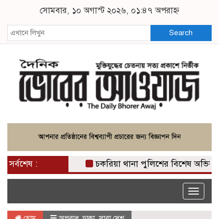
সোমবার, ১০ অগাস্ট ২০২৬, ০১:৪৭ অপরাহ্ন
Search
সর্বশেষ :
চকরিয়া থানা পুলিশের বিশেষ অভিযান অ
Toggle
naviga
হোম
অপরাধ
,
ঢাকা
,
সারা দেশ