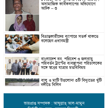
অসামাজিক কার্যকলাপের অভিযোগে
আটক – ৩
বিভ্রান্তকারীদের ব্যাপারে সতর্ক থাকতে
বলেছেন প্রধানমন্ত্রী
বাংলাদেশ বন, পরিবেশ ও জলবায়ু
পরিবর্তন ট্রাস্টের ব্যবস্থাপনা পরিচালকের
সঙ্গে স্বপ্নের যাত্রার মতবিনিময়
বালু ও মাটি উত্তলোন! ৩টি বিদ্যুতের খুঁটি
নদীতে বিলিন
উত্তাল পদ্মায় খেয়া নৌকায় যাত্রী
ভারপ্রাপ্ত সম্পাদক : আব্দুল্লাহ্ আল-মামুন
পারাপার ॥ দুর্ঘটনার আশঙ্কা