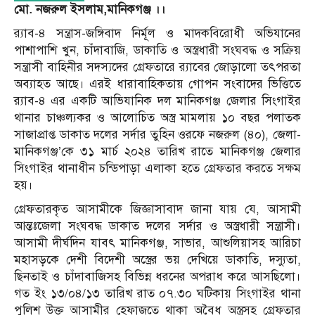
মো.
নজরুল
ইসলাম,মানিকগঞ্জ
।।
র‍্যাব-৪ সন্ত্রাস-জঙ্গিবাদ নির্মূল ও মাদকবিরোধী অভিযানের
পাশাপাশি খুন, চাঁদাবাজি, ডাকাতি ও অস্ত্রধারী সংঘবদ্ধ ও সক্রিয়
সন্ত্রাসী বাহিনীর সদস্যদের গ্রেফতারে র‌্যাবের জোড়ালো তৎপরতা
অব্যাহত আছে। এরই ধারাবাহিকতায় গোপন সংবাদের ভিত্তিতে
র‌্যাব-৪ এর একটি আভিযানিক দল মানিকগঞ্জ জেলার সিংগাইর
থানার চাঞ্চল্যকর ও আলোচিত অস্ত্র মামলায় ১০ বছর পলাতক
সাজাপ্রাপ্ত ডাকাত দলের সর্দার তুহিন ওরফে নজরুল (৪০), জেলা-
মানিকগঞ্জ’কে ৩১ মার্চ ২০২৪ তারিখ রাতে মানিকগঞ্জ জেলার
সিংগাইর থানাধীন চন্ডিপাড়া এলাকা হতে গ্রেফতার করতে সক্ষম
হয়।
গ্রেফতারকৃত আসামীকে জিজ্ঞাসাবাদ জানা যায় যে, আসামী
আন্তঃজেলা সংঘবদ্ধ ডাকাত দলের সর্দার ও অস্ত্রধারী সন্ত্রাসী।
আসামী দীর্ঘদিন যাবৎ মানিকগঞ্জ, সাভার, আশুলিয়াসহ আরিচা
মহাসড়কে দেশী বিদেশী অস্ত্রের ভয় দেখিয়ে ডাকাতি, দস্যুতা,
ছিনতাই ও চাঁদাবাজিসহ বিভিন্ন ধরনের অপরাধ করে আসছিলো।
গত ইং ১৩/০৪/১৩ তারিখ রাত ০৭.৩০ ঘটিকায় সিংগাইর থানা
পুলিশ উক্ত আসামীর হেফাজতে থাকা অবৈধ অস্ত্রসহ গ্রেফতার