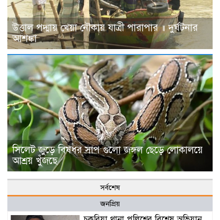
উত্তাল পদ্মায় খেয়া নৌকায় যাত্রী পারাপার ॥ দুর্ঘটনার
আশঙ্কা
সিলেট জুড়ে বিষধর সাপ গুলো জঙ্গল ছেড়ে লোকালয়ে
আশ্রয় খুঁজছে
সর্বশেষ
জনপ্রিয়
চকরিয়া থানা পুলিশের বিশেষ অভিযান