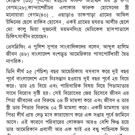
মোস্তাক (৩২) পূর্বশেরী মহল্লার ফারুক আহাম্মদ এর স্ত্রী রুপা
বেগম(২৮),কান্দাশেরীচর এলাকার ফারুক হোসেনের স্ত্রী
মনোয়ারা বেগম(৪০) , এছাড়াও ডাকপাড়া গ্রামের আফিল
উদ্দিনের ছেলে রাকিব হোসেন , একই গ্রামের হযরত আলীর ছেলে
মো: কালু মিয়া দুজনেই ময়মনসিংহ মেডিকেল হাসপাতালে
চিকিৎসাধীন রয়েছেন।
প্রেসব্রিফিং এ পুলিশ সুপার সাংবাদিকদের বলেন, আব্দুল হালিম
জীবন (৪৮) বাংলাদেশ বংশদ্ভূত আমেরিকার পাসপোর্টধারী দ্বৈত
নাগরিক।
তিনি দীর্ঘ ২৫ (পঁচিশ) বছর আমেরিকায় বসবাস করে দুই বছর
পূর্বে বাংলাদেশে এসে নিঃসন্তান হওয়ায় দুই বছর পূর্বে ২য় বিয়ে
করে। তার ২য় বিয়ে এবং পারিবারিক বিষয় নিয়ে পিতামাতার
সাথে বিরোধ সৃষ্টি হয়। সেই বিরোধের জের হিসেবে জীবন এর
পিতা জীবনের এর বিরুদ্ধে ০৪ টি মামলা করে এবং জীবন ও তার
স্ত্রী তার পিতার বিরুদ্ধে ০২ টি মামলা করে। একটি মামলায় তার
পিতা দীর্ঘ প্রায় দেড় মাস কারাভোগ করে এক সপ্তাহ পূর্বে জামিনে
আসে। এই কারণে পরিবারের লোকজন আরও বেশি ক্ষিপ্ত হয়ে
তার আমেরিকান প্রবাসী আর এক ভাই এর বন্ধু শাহিনকে দিয়ে