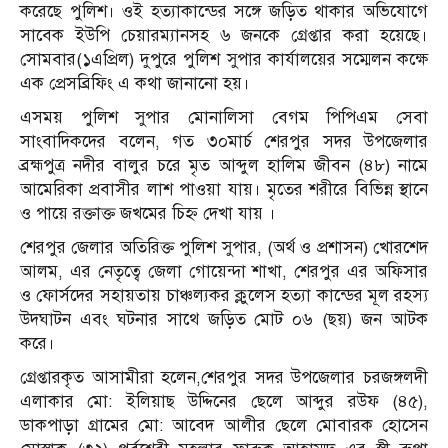
করেছে পুলিশ। ওই হত্যাকান্ডের সঙ্গে জড়িত থাকার অভিযোগে
সাবেক ইউপি চেয়ারম্যানসহ ৬ জনকে গ্রেপ্তার করা হয়েছে।
সোমবার(১এপ্রিল) দুপুরে পুলিশ সুপার কার্যালয়ের সম্মেলন কক্ষে
এক প্রেসব্রিফিং এ কথা জানানো হয়।
এসময় পুলিশ সুপার মোনালিসা বেগম পিপিএম সেবা
সাংবাদিকদের বলেন, গত ৩০মার্চ শেরপুর সদর উপজেলার
ব্রহ্মপুত্র নদীর বালুর চরে মৃত আব্দুল হালিম জীবন (৪৮) নামে
আমেরিকা প্রবাসীর লাশ পাওয়া যায়। মৃতের শরীরে বিভিন্ন স্থানে
ও পায়ে রক্তাক্ত জখমের চিহ্ন দেখা যায় ।
শেরপুর জেলার অতিরিক্ত পুলিশ সুপার, (অর্থ ও প্রশাসন) খোরশেদ
আলম, এর নেতৃত্বে জেলা গোয়েন্দা শাখা, শেরপুর এর অফিসার
ও ফোর্সদের সহায়তায় চাঞ্চল্যকর ক্লুলেস হত্যা কান্ডের মূল রহস্য
উদঘাটন এবং ঘটনার সাথে জড়িত মোট ০৬ (ছয়) জন আটক
করে।
গ্রেপ্তারকৃত আসামীরা হলেন,শেরপুর সদর উপজেলার চরজঙ্গলদী
এলাকার মো: ইলিয়াছ উদ্দিনের ছেলে আব্দুর রউফ (৪৫),
ডাকপাড়া গ্রামের মো: আবেদ আলীর ছেলে মোবারক হোসেন