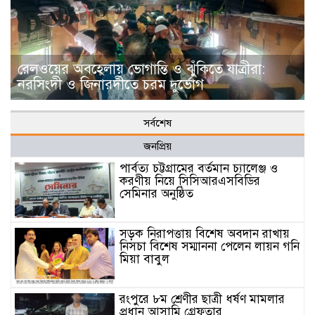
রেলওয়ের অবহেলায় ভোগান্তি ও ঝুঁকিতে যাত্রীরা:
নরসিংদী ও জিনারদীতে চরম দুর্ভোগ
সর্বশেষ
জনপ্রিয়
পার্বত্য চট্টগ্রামের বর্তমান চ্যালেঞ্জ ও
করণীয় নিয়ে সিসিআরএসবিডির
সেমিনার অনুষ্ঠিত
সড়ক নিরাপত্তায় বিশেষ অবদান রাখায়
নিসচা বিশেষ সম্মাননা পেলেন লায়ন গনি
মিয়া বাবুল
রংপুরে ৮ম শ্রেণীর ছাত্রী ধর্ষণ মামলার
প্রধান আসামি গ্রেফতার