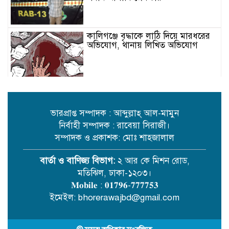
কালিগঞ্জে বৃদ্ধাকে লাঠি দিয়ে মারধরের
অভিযোগ, থানায় লিখিত অভিযোগ
জামালপুর বকশীগঞ্জ পুরাতন কারাগারে
এখন মাদক সেবীদের আস্তানা
ভারপ্রাপ্ত সম্পাদক : আব্দুল্লাহ্ আল-মামুন
নির্বাহী সম্পাদক : রাবেয়া সিরাজী।
সম্পাদক ও প্রকাশক: মোঃ শাহজালাল
রেলওয়ের অবহেলায় ভোগান্তি ও ঝুঁকিতে
যাত্রীরা: নরসিংদী ও জিনারদীতে চরম
দুর্ভোগ
বার্তা ও বাণিজ্য বিভাগ:
২ আর কে মিশন রোড,
মতিঝিল, ঢাকা-১২০৩।
𝐌𝐨𝐛𝐢𝐥𝐞 : 𝟎𝟏𝟕𝟗𝟔-𝟕𝟕𝟕𝟕𝟓𝟑
কবিতা /ছোট গল্প/ এম এম মিজান
ইমেইল: bhorerawajbd@gmail.com