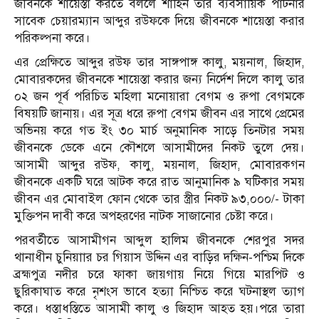
জীবনকে শায়েস্তা করতে বললে শাহিন তার ব্যবসায়িক পার্টনার
সাবেক চেয়ারম্যান আব্দুর রউফকে দিয়ে জীবনকে শায়েস্তা করার
পরিকল্পনা করে।
এর প্রেক্ষিতে আব্দুর রউফ তার সাঙ্গপাঙ্গ কালু, ময়নাল, জিহাদ,
মোবারকদের জীবনকে শায়েস্তা করার জন্য নির্দেশ দিলে কালু তার
০২ জন পূর্ব পরিচিত মহিলা মনোয়ারা বেগম ও রুপা বেগমকে
বিষয়টি জানায়। এর সূত্র ধরে রুপা বেগম জীবন এর সাথে প্রেমের
অভিনয় করে গত ইং ৩০ মার্চ অনুমানিক সাড়ে তিনটার সময়
জীবনকে ডেকে এনে কৌশলে আসামীদের নিকট তুলে দেয়।
আসামী আব্দুর রউফ, কালু, ময়নাল, জিহাদ, মোবারকগন
জীবনকে একটি ঘরে আটক করে রাত আনুমানিক ৯ ঘটিকার সময়
জীবন এর মোবাইল ফোন থেকে তার স্ত্রীর নিকট ৯৩,০০০/- টাকা
মুক্তিপন দাবী করে অপহরণের নাটক সাজানোর চেষ্টা করে।
পরবর্তীতে আসামীগন আব্দুল হালিম জীবনকে শেরপুর সদর
থানাধীন চুনিয়াার চর গিয়াস উদ্দিন এর বাড়ির দক্ষিন-পশ্চিম দিকে
ব্রহ্মপুত্র নদীর চরে ফাকা জায়গায় নিয়ে গিয়ে মারপিট ও
ছুরিকাঘাত করে নৃশংস ভাবে হত্যা নিশ্চিত করে ঘটনাস্থল ত্যাগ
করে। ধস্তাধস্তিতে আসামী কালু ও জিহাদ আহত হয়।পরে তারা