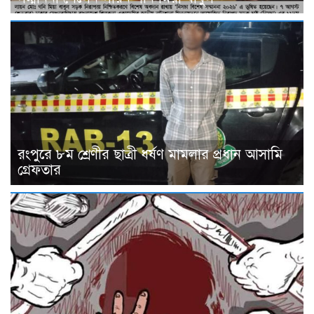
রংপুরে ৮ম শ্রেণীর ছাত্রী ধর্ষণ মামলার প্রধান আসামি
গ্রেফতার