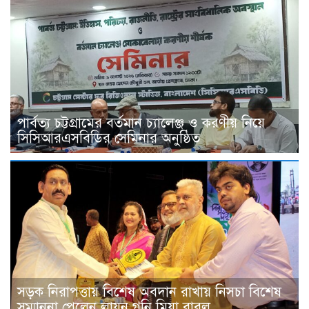
পার্বত্য চট্টগ্রামের বর্তমান চ্যালেঞ্জ ও করণীয় নিয়ে
সিসিআরএসবিডির সেমিনার অনুষ্ঠিত
সড়ক নিরাপত্তায় বিশেষ অবদান রাখায় নিসচা বিশেষ
সম্মাননা পেলেন লায়ন গনি মিয়া বাবুল