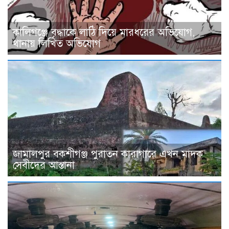
কালিগঞ্জে বৃদ্ধাকে লাঠি দিয়ে মারধরের অভিযোগ,
থানায় লিখিত অভিযোগ
জামালপুর বকশীগঞ্জ পুরাতন কারাগারে এখন মাদক
সেবীদের আস্তানা