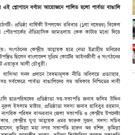
হবে এই শ্লোগানে বর্ণাঢ্য আয়োজনে পালিত হলো পার্বত্য বাঙালি
ণটি। প্রতিষ্ঠা বার্ষিকী উপলক্ষ্যে রবিবার (১লা নভেম্বর) বিকেল
িল্লার পৌরপার্কের ঐতিহাসিক জামতলায় কেক কাটার মধ্যে দিয়ে
 সংগঠনের কেন্দ্রীয় আহ্বায়ক ছাত্র নেতা ইব্রাহীম মনিরের
 উপস্থিত ছিলেন বাংলাদেশ সুপ্রিম কোর্টের আইনজীবী ও সংগঠনের
কেট এয়াকুব আলী চৌধুরী।
ায়ী বাসিন্দা সনদ প্রদানে বৈষম্যমূলক নীতি অবিলম্বে প্রত্যাহার,
াপন সহ সর্বক্ষেত্রে পার্বত্য বাঙালিদের সম অধিকার নিশ্চিতের দাবী
াঙালি ছাত্রপরিষদের প্রতিষ্ঠাতা সহ-সভাপতি জনাব জসিম উদ্দিন
টা নুরুল ইসলাম মাষ্টার, প্রতিষ্ঠাতা সদস্য জনাব হাবিবুর রহমান,
াগরিক পরিষদ বান্দরবান জেলা সভাপতি ও কেন্দ্রীয় উপদেষ্টা
ার, কেন্দ্রীয় যুগ্ম আহ্বায়ক ওমর ফারুক সুজন, সদস্য সচিব
োসেন, কুমিল্লা মহা নগর সভাপতি হারুন অর রশিদ, কুমিল্লা