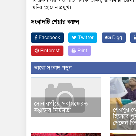
বিশ্ববিদ্যালয় সভাপতি শরীফ উদ্দিন, রাঙ্গামাটি জে
মনির হোসেন প্রমুুখ।
সংবাদটি শেয়ার করুন
Facebook
Twitter
Digg
Pinterest
Print
আরো সংবাদ পড়ুন
সোনারগাঁয়ে প্রবাসফেরত
শেরপুর জ
সন্তানের নির্মমতা
হিসেবে পু
পেলেন জিত