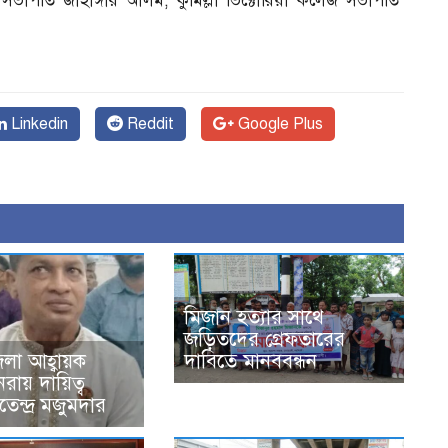
লা সভাপতি জাহাঙ্গীর আলম, কুমিল্লা ভিক্টোরিয়া কলেজ সভাপতি
Linkedin
Reddit
Google Plus
মিজান হত্যার সাথে
জড়িতদের গ্রেফতারের
দাবিতে মানববন্ধন
েলা আহ্বায়ক
নরায় দায়িত্ব
েন্দ্র মজুমদার