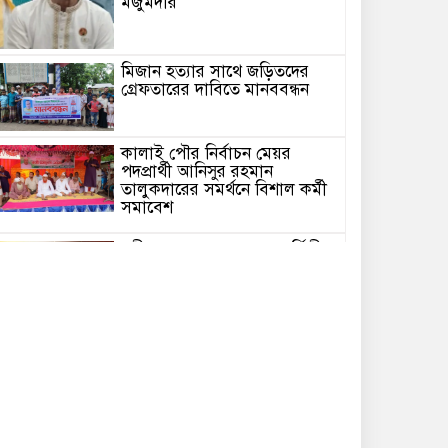
মজুমদার
মিজান হত্যার সাথে জড়িতদের
গ্রেফতারের দাবিতে মানববন্ধন
কালাই পৌর নির্বাচন মেয়র
পদপ্রার্থী আনিসুর রহমান
তালুকদারের সমর্থনে বিশাল কর্মী
সমাবেশ
রবীন্দ্রনাথের ৮৫তম মৃত্যুবার্ষিকীতে
ঢাকায় ‘ইতি রবিস্মরণে’ আয়োজন
ন্যায়বিচার ও নিরাপত্তার দাবিতে
কঠোর আন্দোলনের সূচনা
কবিতা /হঠাৎ করে/ এম এম
মিজান