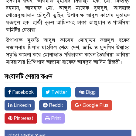
ইসলাম রতন, আলহাজ মুহাম্মদ সিরাজুল হক, মো. মিজানুর
রহমান, আলহাজ মো. আব্দুল মালেক বুলবুল, আলহাজ
শোয়েবুজ্জামান চৌধুরী তুহিন, উপাধ্যক্ষ আবুল কাশেম মুহাম্মদ
ফজলুল হক, হাজী নুরুল আমিনসহ ঢাকা আঞ্জুমান ও গাউসিয়া
কমিটির নেতারা।
উপাধ‌্যক্ষ মুফতি আবুল কাসেম মোহাম্মদ ফজলুল হকের
সঞ্চালনায় মিলাদ মাহফিল শেষে দেশ, জাতি ও মুসলিম উম্মাহর
সমৃদ্ধি কামনা করে মোনাজাত পরিচালনা করেন তৈয়বিয়া আলিয়া
মাদরাসার প্রিন্সিপাল আল্লামা হাফেজ আবদুল আলিম রিজভী।
সংবাদটি শেয়ার করুন
Facebook
Twitter
Digg
Linkedin
Reddit
Google Plus
Pinterest
Print
আরো সংবাদ পড়ুন