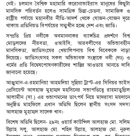
নেই। চলমান বৈশ্বিক মহামারি করোনাভাইরাস মানুষের কিছুটা
মানসিক পরিবর্তন হলেও সামগ্রিক চিন্তা-চেতনা, সামাজিক ও
রাষ্ট্রীয় পর্যায়ে মহানবীর নীতি-আদর্শ থেকে যোজন-যোজন দূরে
থাকায় প্রতিনিয়ত বিপর্যয়ের সম্মুখীন হচ্ছে দেশ এবং জাতি।
সম্প্রতি প্রিয় নবীকে অবমাননাকর ব্যাঙ্গচিত্র প্রদর্শণে বিশ্ব
মোড়লদের নীরবতা, ওআইসি, আরবলীগের অভিভাবহীন
মানসিকতা, জাতিসংঘের খেয়ালিপনায় বিশ্ব বিবেককে নাড়া
দিয়েছে। জাতিসংঘসহ সকল অভিভাবক সংস্থাকে নবী (দঃ) ও
ধর্মের প্রতি বিদ্বেষপোষণকারীদের শাস্তির আওতায় আনতে দাবি
জানানো হয়েছে।
আঞ্জুমান-এ-রহমানিয়া আহমদিয়া সুন্নিয়া ট্রাস্ট-এর সিনিয়র ভাইস
প্রেসিডেন্ট আলহাজ মুহাম্মদ মহসিনের সভাপতিত্বে রাহমাতুল্লিল
আলামীন (সা.) এর শুভাগমনের তাৎপর্য নিয়ে মাদরাসা ময়দানে
অনুষ্ঠিত মাহফিলে প্রধান অতিথি ছিলেন স্থানীয় সংসদ সদস্য
আলহাজ মুহাম্মদ সাদেক খান।
বিশেষ অতিথি ছিলেন- ২৯নং ওয়ার্ড কাউন্সিল আলহাজ মো. সলিম
উল্লাহ সলু, আলহাজ মো. শহিদ উল্লাহ, আলহাজ মো. নুরুল