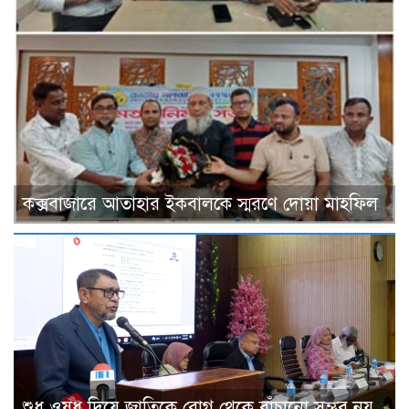
কক্সবাজারে আতাহার ইকবালকে স্মরণে দোয়া মাহফিল
শুধু ওষুধ দিয়ে জাতিকে রোগ থেকে বাঁচানো সম্ভব নয়