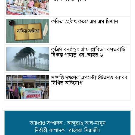
কবিতা /হঠাৎ করে/ এম এম মিজান
কৃত্রিম বন্যা:১০ গ্রাম প্লাবিত : বসতবাড়ি
বিধ্বস্ত পাহাড় ধস: আহত ৬
সম্পত্তি দখলের অপচেষ্টা:ইউএনও বরাবর
লিখিত অভিযোগ
কালীগঞ্জে ট্রাকের ধাক্কায় শিশুর মৃত্যু
ভারপ্রাপ্ত সম্পাদক : আব্দুল্লাহ্ আল-মামুন
নির্বাহী সম্পাদক : রাবেয়া সিরাজী।
বিদ্যুৎ-জ্বালানি সহযোগিতায় বাংলাদেশ-