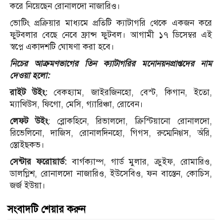
করে নিয়েছেন রোনালদো নাজারিও।
ভোটিং প্রক্রিয়ার মাধ্যমে প্রতিটি ক্যাটাগরি থেকে একজন করে
ফুটবলার বেছে নেবে ফ্রান্স ফুটবল। আগামী ১৭ ডিসেম্বর এই
স্বপ্নে একাদশটি ঘোষণা করা হবে।
নিচের আক্রমণভাগের তিন ক্যাটাগরির মনোনয়নপ্রাপ্তদের নাম
দেওয়া হলো:
রাইট উইং:
বেকহ্যাম, জাইরজিনহো, বেস্ট, কিগান, ইতো,
ম্যাথিউস, ফিগো, মেসি, গ্যারিঞ্চা, রোবেন।
লেফট উইং
: ব্লোকহিনে, রিভালদো, ক্রিস্টিয়ানো রোনালদো,
রিভেলিনো, দাজিস, রোনালদিনহো, গিগস, রুম্মেনিগ্গস, অঁরি,
স্তোইছকভ।
সেন্টার ফরোয়ার্ড:
বার্গক্যাম্প, গার্ড মুলার, ক্রুইফ, রোমারিও,
ডালগ্লিশ, রোনালদো নাজারিও, ইউসেবিও, ফন বাস্তেন, কোচিস,
জর্জ ইউয়া।
সংবাদটি শেয়ার করুন