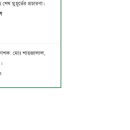
শেষ মুহূর্তের প্রচারণা।
িল
 প্রকাশক: মোঃ শাহজালাল,
৩।
m