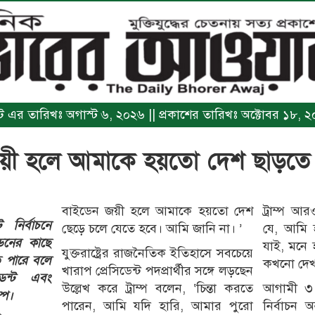
িন্ট এর তারিখঃ অগাস্ট ৬, ২০২৬ || প্রকাশের তারিখঃ অক্টোবর ১৮, 
ী হলে আমাকে হয়তো দেশ ছাড়তে হব
বাইডেন জয়ী হলে আমাকে হয়তো দেশ
ট্রাম্প 
্ট নির্বাচনে
ছেড়ে চলে যেতে হবে। আমি জানি না। ’
যে, আমি হা
ডেনের কাছে
যাই, মনে
যুক্তরাষ্ট্রের রাজনৈতিক ইতিহাসে সবচেয়ে
 পারে বলে
কখনো দেখ
খারাপ প্রেসিডেন্ট পদপ্রার্থীর সঙ্গে লড়ছেন
ডেন্ট এবং
উল্লেখ করে ট্রাম্প বলেন, ‘চিন্তা করতে
আগামী ৩ নভে
ম্প।
পারেন, আমি যদি হারি, আমার পুরো
নির্বাচন