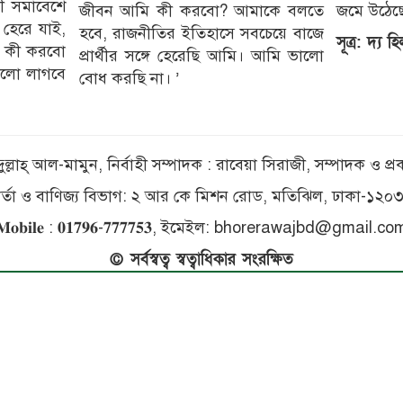
নী সমাবেশে
জীবন আমি কী করবো? আমাকে বলতে
জমে উঠেছে 
 হেরে যাই,
হবে, রাজনীতির ইতিহাসে সবচেয়ে বাজে
সূত্র: দ্য হ
ন কী করবো
প্রার্থীর সঙ্গে হেরেছি আমি। আমি ভালো
লো লাগবে
বোধ করছি না। ’
ব্দুল্লাহ্ আল-মামুন, নির্বাহী সম্পাদক : রাবেয়া সিরাজী, সম্পাদক ও
ার্তা ও বাণিজ্য বিভাগ: ২ আর কে মিশন রোড, মতিঝিল, ঢাকা-১২০
𝐌𝐨𝐛𝐢𝐥𝐞 : 𝟎𝟏𝟕𝟗𝟔-𝟕𝟕𝟕𝟕𝟓𝟑, ইমেইল: bhorerawajbd@gmail.co
© সর্বস্বত্ব স্বত্বাধিকার সংরক্ষিত