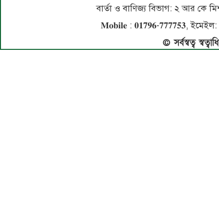
বার্তা ও বাণিজ্য বিভাগ: ২ আর কে
𝐌𝐨𝐛𝐢𝐥𝐞 : 𝟎𝟏𝟕𝟗𝟔-𝟕𝟕𝟕𝟕𝟓
© সর্বস্বত্ব স্বত্ব