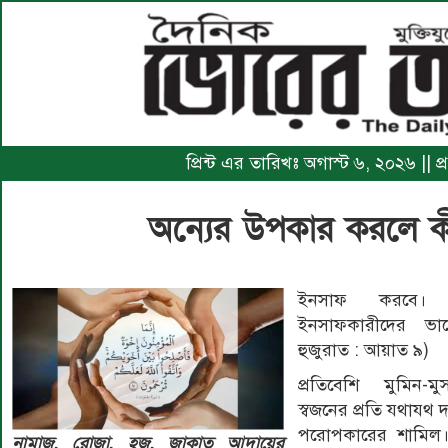
প্রিন্ট এর তারিখঃ অগাস্ট ৬, ২০২৬ ||
অন্যের উপকার করলে কী
ইনসাফ করবে। নি
ইনসাফকারীদের ভাল
হুজুরাত : আয়াত ৯)
প্রতিবেশি মুমিন-ম
স্বজনের প্রতি যথাযথ 
পরোপকারের শামিল। ত
নামাজ, রোজা, হজ, জাকাত আদায়ের