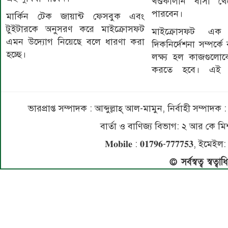
খণ্ডকালীন বাসা 
পারবেন।
মার্কিন টেক জায়ান্ট ফেসবুক এবং
টুইটারকে অনুসরণ করে মাইক্রোসফট
মাইক্রোসফট এক 
এমন উদ্যোগ নিয়েছে বলে ধারণা করা
দিকনির্দেশনা সম্পর্
হচ্ছে।
লক্ষ্য হল কাজগুল
করতে হবে। এই নত
ভারপ্রাপ্ত সম্পাদক : আব্দুল্লাহ্ আল-মামুন, নির্বাহী সম্প
বার্তা ও বাণিজ্য বিভাগ: ২ আর কে
𝐌𝐨𝐛𝐢𝐥𝐞 : 𝟎𝟏𝟕𝟗𝟔-𝟕𝟕𝟕𝟕𝟓
© সর্বস্বত্ব স্বত্ব