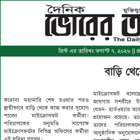
প্রিন্ট এর তারিখঃ অগাস্ট ৭, ২০২৬ ||
বাড়ি থে
মাইক্রোসফট বলেছ
করোনা মহামারি শেষ হওয়ার পরও
জায়গায় সশরীরে উপস
স্থায়ীভাবে বাড়ি থেকে কাজ করার সুযোগ
যেমন- হার্ডওয়্যার অ্যা
পাবেন মাইক্রোসফট কর্মীরা।
প্রয়োজন রয়েছে। তব
পরিচালকের অনুমতি সাপেক্ষে
তাদের পরিচালক
মাইক্রোসফটের বিভিন্ন অফিসের কর্মীরা
আনুষ্ঠানিক অনুমোদনে
এই সুবিধা পাবেন।