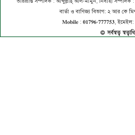
ভারপ্রাপ্ত সম্পাদক : আব্দুল্লাহ্ আল-মামুন, নির্বাহী সম্প
বার্তা ও বাণিজ্য বিভাগ: ২ আর কে
𝐌𝐨𝐛𝐢𝐥𝐞 : 𝟎𝟏𝟕𝟗𝟔-𝟕𝟕𝟕𝟕𝟓
© সর্বস্বত্ব স্বত্ব